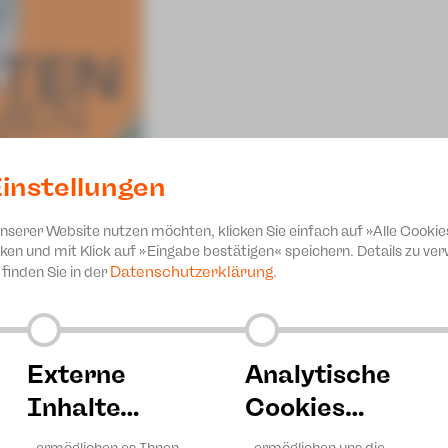
instellungen
unserer Website nutzen möchten, klicken Sie einfach auf »Alle Cookie
ken und mit Klick auf »Eingabe bestätigen« speichern. Details zu v
Datenschutzerklärung
finden Sie in der
.
für die Spielzeit 2025/26 nun endlich gedruckt vorliegt! Erhäl
unseren Open Air Spielstätten.
it sind ab Freitag buchbar!
Externe
Analytische
Inhalte…
Cookies…