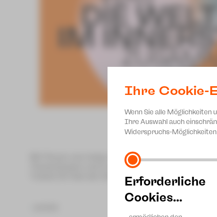
Ihre Cookie-E
Wenn Sie alle Möglichkeiten 
Ihre Auswahl auch einschrän
Widerspruchs-Möglichkeiten 
Wir freuen uns riesig, dass unser neues Spielzeitheft 
Theaterkassen und zu allen weiteren Vorstellung in 
Tickets für fast alle Vorstellungen der neuen Spielze
Erforderliche
Cookies…
zurück