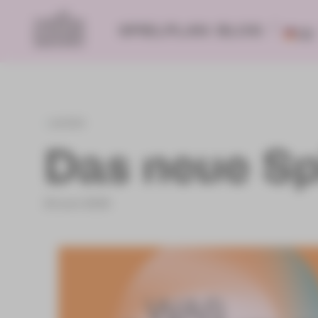
SPIELPLAN
BLOG
DE
zurück
Das neue Spi
24.Juni 2025