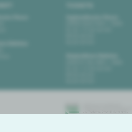
RIFT
TICKETS
eater Plauen
Vogtlandtheater Plauen
tz
[03741] 2813-4847 / -4848
uen
Di, Do + Fr 10–18 Uhr
Mi 10–15 Uhr
Sa 10–13 Uhr
us Zwickau
t
Gewandhaus Zwickau
ckau
[0375] 27 411-4647 / -4648
Di, Do + Fr 10–18 Uhr
Mi 10–15 Uhr
Sa 10–13 Uhr