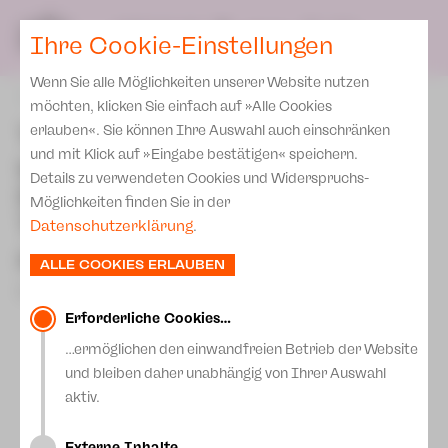
Presse
Unser Leitbild
SPIELPLAN
Blog
DE
Ihre Cookie-Einstellungen
Wenn Sie alle Möglichkeiten unserer Website nutzen
zurück
möchten, klicken Sie einfach auf »Alle Cookies
Theater Plauen-Zwickau
erlauben«. Sie können Ihre Auswahl auch einschränken
und mit Klick auf »Eingabe bestätigen« speichern.
wird mit Preis des 13.
Details zu verwendeten Cookies und Widerspruchs-
Sächsischen
Möglichkeiten finden Sie in der
Theatertreffens 2026
Datenschutzerklärung
.
ausgezeichnet!
ALLE COOKIES ERLAUBEN
27.April 2026
Erforderliche Cookies…
…ermöglichen den einwandfreien Betrieb der Website
und bleiben daher unabhängig von Ihrer Auswahl
aktiv.
Externe Inhalte…