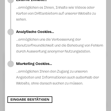
…ermöglichen es Ihnen, Inhalte wie Videos oder
Karten von Drittanbietern auf unserer Website zu
sehen.
Analytische Cookies…
Foto: Pawel Sosnowski
…ermöglichen uns die Verbesserung der
Benutzerfreundlichkeit und die Behebung von Fehlern
durch Auswertung anonymer Nutzungsdaten.
Große Freude am Theater Plauen-Zwickau: Beim diesjährigen
Sächsischen Theatertreffen wurde unser Haus am heutigen
Sonntag in Görlitz mit dem Preis des 13. Sächsischen
Marketing Cookies…
Theatertreffens 2026 ausgezeichnet. Geehrt wurde die
Inszenierung „Richard III“ von William Shakespeare in der
…ermöglichen Ihnen den Zugang zu unseren
Regie von Dirk Löschner, die Jury und Publikum
Angeboten und Informationen auch außerhalb der
gleichermaßen begeisterte. Generalintendant Dirk Löschner
Website, ohne danach suchen zu müssen.
und Bühnen- und Kostümbildnerin Ella Späte nahmen den
Preis von der Jury entgegen, die sich aus Theaterfreunden
zusammensetzte, die von den teilnehmenden Theatern
entsandt wurden.
EINGABE BESTÄTIGEN
Die Jury würdigte die Produktion als „herausragende
Umsetzung, die durch ihre ästhetische Kraft, innovative Mittel
und große darstellerische Präzision überzeugt“. Besonders