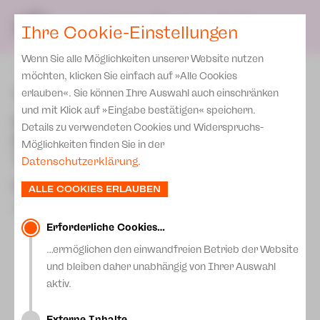
Presse
Unser Leitbild
SPIELPLAN
Blog
DE
Ihre Cookie-Einstellungen
Wenn Sie alle Möglichkeiten unserer Website nutzen
zurück
möchten, klicken Sie einfach auf »Alle Cookies
Theater Plauen-Zwickau
erlauben«. Sie können Ihre Auswahl auch einschränken
und mit Klick auf »Eingabe bestätigen« speichern.
wird mit Preis des 13.
Details zu verwendeten Cookies und Widerspruchs-
Sächsischen
Möglichkeiten finden Sie in der
Theatertreffens 2026
Datenschutzerklärung
.
ausgezeichnet!
ALLE COOKIES ERLAUBEN
27.April 2026
Erforderliche Cookies…
…ermöglichen den einwandfreien Betrieb der Website
und bleiben daher unabhängig von Ihrer Auswahl
aktiv.
Externe Inhalte…