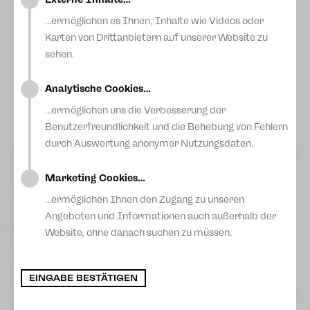
…ermöglichen es Ihnen, Inhalte wie Videos oder
Karten von Drittanbietern auf unserer Website zu
sehen.
Analytische Cookies…
Foto: Pawel Sosnowski
…ermöglichen uns die Verbesserung der
Benutzerfreundlichkeit und die Behebung von Fehlern
durch Auswertung anonymer Nutzungsdaten.
Große Freude am Theater Plauen-Zwickau: Beim diesjährigen
Sächsischen Theatertreffen wurde unser Haus am heutigen
Sonntag in Görlitz mit dem Preis des 13. Sächsischen
Marketing Cookies…
Theatertreffens 2026 ausgezeichnet. Geehrt wurde die
Inszenierung „Richard III“ von William Shakespeare in der
…ermöglichen Ihnen den Zugang zu unseren
Regie von Dirk Löschner, die Jury und Publikum
Angeboten und Informationen auch außerhalb der
gleichermaßen begeisterte. Generalintendant Dirk Löschner
Website, ohne danach suchen zu müssen.
und Bühnen- und Kostümbildnerin Ella Späte nahmen den
Preis von der Jury entgegen, die sich aus Theaterfreunden
zusammensetzte, die von den teilnehmenden Theatern
entsandt wurden.
EINGABE BESTÄTIGEN
Die Jury würdigte die Produktion als „herausragende
Umsetzung, die durch ihre ästhetische Kraft, innovative Mittel
und große darstellerische Präzision überzeugt“. Besonders