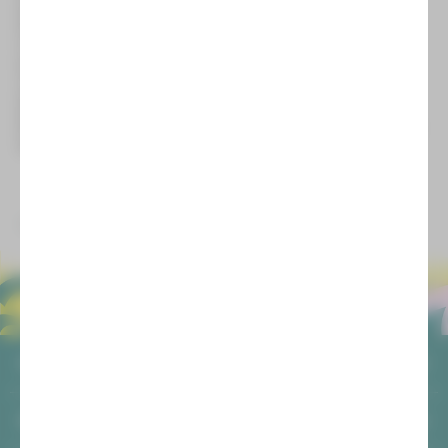
hervorgehoben wurden das Zusammenspiel von Bühne,
Kostüm und Puppenspiel sowie die konsequente Besetzung
mit einem rein weiblichen Ensemble, die neue Perspektiven
auf Macht, Geschlecht und historische Stoffe eröffnet.
In der Titelrolle beeindruckte Claudia Lüftenegger mit einer
vielschichtigen Darstellung, die gleichermaßen Nähe und
Distanz erzeugt.
Der Preis ist mit 5000 Euro dotiert. Ein großartiger Erfolg für
das gesamte Ensemble und das Theater!
zurück
ALLGEMEIN
AGB
SOCIAL MEDIA
Datenschutz