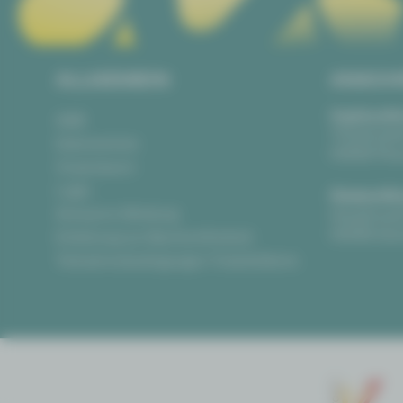
ALLGEMEIN
ANSCH
Vogtlandth
AGB
Theaterpla
Datenschutz
08523 Pla
Impressum
Login
Gewandha
Anonyme Meldung
Hauptmark
08056 Zwi
Erklärung zur Barrierefreiheit
Teilnahmebedingungen Ticketlotterie