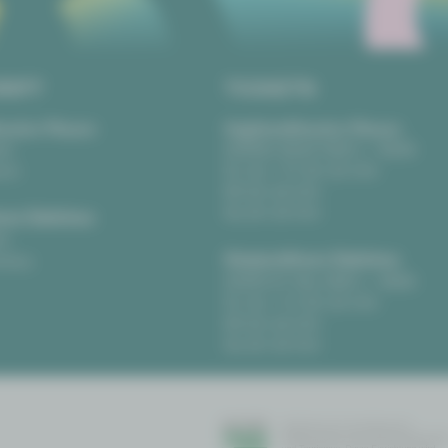
RIFT
TICKETS
eater Plauen
Vogtlandtheater Plauen
tz
[03741] 2813-4847 / -4848
uen
Di, Do + Fr 10–18 Uhr
Mi 10–15 Uhr
Sa 10–13 Uhr
us Zwickau
t
Gewandhaus Zwickau
ckau
[0375] 27 411-4647 / -4648
Di, Do + Fr 10–18 Uhr
Mi 10–15 Uhr
Sa 10–13 Uhr