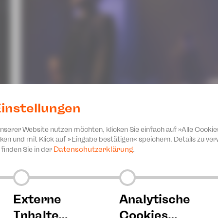
instellungen
Foto: André Leischner
unserer Website nutzen möchten, klicken Sie einfach auf »Alle Cookie
ken und mit Klick auf »Eingabe bestätigen« speichern. Details zu v
Datenschutzerklärung
finden Sie in der
.
terten wir am vergangenen Samstag mit einem mitreißenden 
n Modenschau mit Modellen der Plauener Designerin Steffi Eh
r, Joanna Jaworowska, Nikolaus Nitzsche, Wonjong Lee und als
Externe
Analytische
er Leitung von GMD Leo Siberski, der an diesem Abend auch i
rierte Christina Schmidt.
Inhalte…
Cookies…