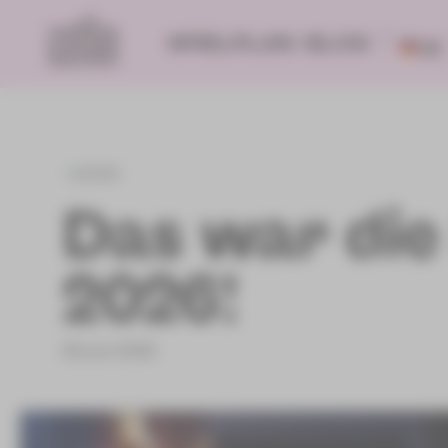
SPIELPLAN
BLOG
DE
zurück
Das war die
2026!
23.Juni 2026