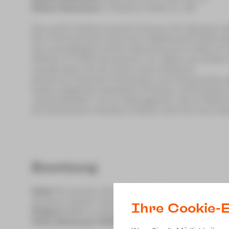
Robert Schumann
4. Sinfonie d-Moll op. 120
Das zweite Philharmonische Konzert der Spielzeit 
Der Internationale Schumann-Wettbewerb 2024 hatte v
das unvergänglich schöne Klavierkonzert a-Moll mi
Sinfonie in d-Moll komponiert, ein „Werk aus tiefst
und gilt daher als die vierte seiner Sinfonien.
Schumann fasziniert Interpreten wie Komponisten gl
beiden prägenden Gestalten Florestan und Eusebius
„Davids Bündler“ ist ein Auftragswerk, das im Rahm
Die Sandmalerin Svetlana Telbukh wird mit einer Sa
Besetzung
Solist
Rei Harada, Klavier (Schumann-Preisträger 2
Svetlana Telbukh, Sand-Animation
Ihre Cookie-E
Dirigent
GMD Leo Siberski
Clara-Schumann-Philharmoniker Plauen-Zwickau