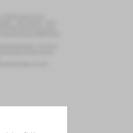
au: Robert Schumann.
räger – Rei Harada – wird
1841 hatte Schumann seine
r Bearbeitung veröffentlicht
dsbündlertänzen“ mit ihren
ndersetzung mit Schumann
rtabend liegt vor uns!