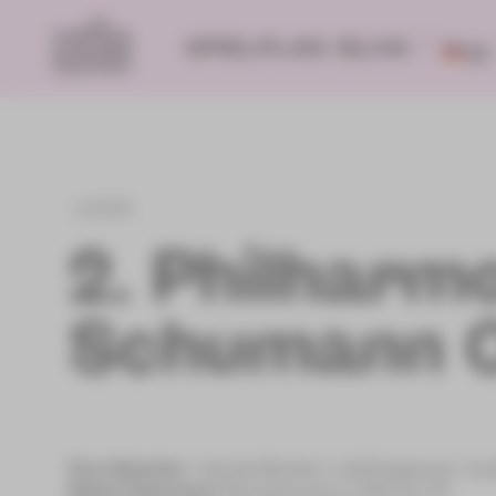
SPIELPLAN
BLOG
DE
zurück
2. Philharm
Schumann 
Peer Baierlein
: »Davids Bündler« (Auftragswerk, Ura
Robert Schumann
Klavierkonzert a-Moll op. 54