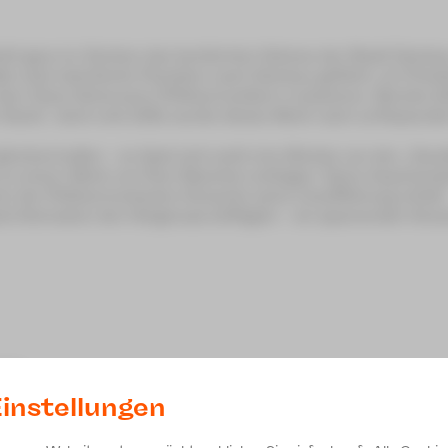
steht ganz im Zeichen des berühmten Sohnes der Stadt Zwick
iele talentierte Pianisten nach Zwickau geführt, ein Preist
t den Clara-Schumann-Philharmonikern musizieren. Bereits 
er Seele“, doch erst 1851 wurde dieses Werk nach umfassende
eichermaßen – so lässt sich wohl eine Brücke von den „Davi
 zu einem Werk von Peer Baierlein schlagen: Seine Auseina
en der Philharmonischen Konzerte seine Uraufführung erlebt!
nd-Animation den Hörgenuss beflügeln – ein spannender Konze
024)
instellungen