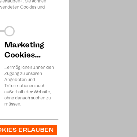
s erlauben«. Sie können
erwendeten Cookies und
Marketing
Cookies…
…ermöglichen Ihnen den
Zugang zu unseren
Angeboten und
Informationen auch
außerhalb der Website,
ohne danach suchen zu
müssen.
OKIES ERLAUBEN