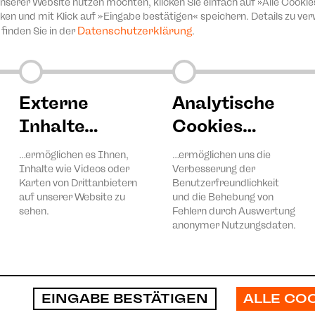
unserer Website nutzen möchten, klicken Sie einfach auf »Alle Cookie
ken und mit Klick auf »Eingabe bestätigen« speichern. Details zu v
Datenschutzerklärung
finden Sie in der
.
Externe
Analytische
igen?
Inhalte…
Cookies…
nserer
…ermöglichen es Ihnen,
…ermöglichen uns die
Inhalte wie Videos oder
Verbesserung der
Karten von Drittanbietern
Benutzerfreundlichkeit
auf unserer Website zu
und die Behebung von
sehen.
Fehlern durch Auswertung
anonymer Nutzungsdaten.
©André Leischner
ALLE CO
EINGABE BESTÄTIGEN