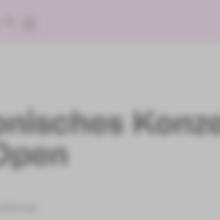
onisches Konze
Open
ufführung)