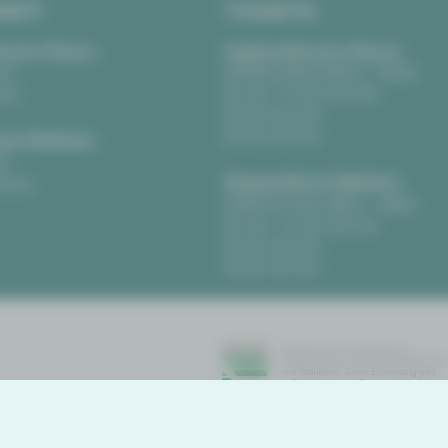
RIFT
TICKETS
eater Plauen
Vogtlandtheater Plauen
tz
[03741] 2813-4847 / -4848
uen
Di, Do + Fr 10–18 Uhr
Mi 10–15 Uhr
Sa 10–13 Uhr
us Zwickau
t
Gewandhaus Zwickau
ckau
[0375] 27 411-4647 / -4648
Di, Do + Fr 10–18 Uhr
Mi 10–15 Uhr
Sa 10–13 Uhr