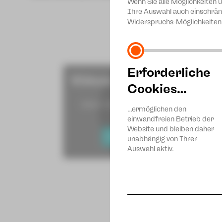
Wenn Sie alle Möglichkeiten 
Ihre Auswahl auch einschrän
Widerspruchs-Möglichkeiten 
Erforderliche
Videos von Youtube anze
Cookies…
Mehr Informationen erhalten Sie in u
…ermöglichen den
Datenschutzerklärung.
einwandfreien Betrieb der
Website und bleiben daher
EXTERNE INHALTE ANZEIGEN
unabhängig von Ihrer
Auswahl aktiv.