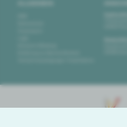
ALLGEMEIN
ANSCH
Vogtlandth
AGB
Theaterpla
Datenschutz
08523 Pla
Impressum
Login
Gewandha
Anonyme Meldung
Hauptmark
08056 Zwi
Erklärung zur Barrierefreiheit
Teilnahmebedingungen Ticketlotterie