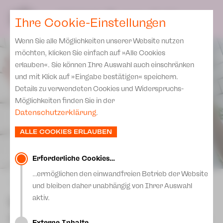
Spielplan
Ensemble
Team
SPIELPLAN
DE
Ihre Cookie-Einstellungen
Philharmonische Konzerte
KARTEN & SERVICE
Aktuelles
Spielstätten Plauen
Philharmonic Plus
Wenn Sie alle Möglichkeiten unserer Website nutzen
JUPZ! Campus
Karten
Spielstätten Zwickau
möchten, klicken Sie einfach auf »Alle Cookies
Kinderkonzerte
Preise 2026/ 27
erlauben«. Sie können Ihre Auswahl auch einschränken
Kontakte
Mobile Schulkonzerte
und mit Klick auf »Eingabe bestätigen« speichern.
Abonnement 2026 /27
Fördervereine
Details zu verwendeten Cookies und Widerspruchs-
Sonderkonzerte
Zusatz-Service
Möglichkeiten finden Sie in der
Freunde & Förderer
Kirchenkonzerte
Datenschutzerklärung
.
Spenden
Institutionelle Förderung
Ensemble
ALLE COOKIES ERLAUBEN
Aktuelles
Jobs
Downloads
Mitmachen
Erforderliche Cookies…
Newsletter
…ermöglichen den einwandfreien Betrieb der Website
Theaterspiel
zurück
und bleiben daher unabhängig von Ihrer Auswahl
Merchandise
Erklärung Die Vielen
Urfaust
aktiv.
Presse
Unser Leitbild
Schauspiel von Johann Wolfgang Goethe
Externe Inhalte…