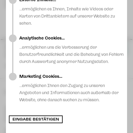
Markneukirchen
Blog
Clara-Schumann-Philharmoniker Plauen-Zwickau
…ermöglichen es Ihnen, Inhalte wie Videos oder
Karten von Drittanbietern auf unserer Website zu
sehen.
Analytische Cookies…
Mi 14 Okt
|
19:30 Uhr
…ermöglichen uns die Verbesserung der
Karten
Vogtlandtheater
Benutzerfreundlichkeit und die Behebung von Fehlern
Plauen
durch Auswertung anonymer Nutzungsdaten.
19:00 Uhr Einführung
Marketing Cookies…
…ermöglichen Ihnen den Zugang zu unseren
Do 15 Okt
|
19:30 Uhr
Karten
Konzert- und Ballhaus Neue Welt
Mehr Termine
Angeboten und Informationen auch außerhalb der
Zwickau
Website, ohne danach suchen zu müssen.
19:00 Uhr Einführung
Kontakt Plauen
[03741] 2813-4847/-4848
Kartentelefon
service-plauen@theater-plauen-zwickau.de
EINGABE BESTÄTIGEN
E-Mail
Kontakt Zwickau