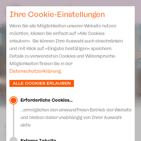
Spielplan
Ensemble
Team
SPIELPLAN
DE
Ihre Cookie-Einstellungen
Philharmonische Konzerte
KARTEN & SERVICE
Aktuelles
Spielstätten Plauen
Philharmonic Plus
Wenn Sie alle Möglichkeiten unserer Website nutzen
JUPZ! Campus
Karten
Spielstätten Zwickau
möchten, klicken Sie einfach auf »Alle Cookies
Kinderkonzerte
Preise 2026/ 27
erlauben«. Sie können Ihre Auswahl auch einschränken
Kontakte
Mobile Schulkonzerte
und mit Klick auf »Eingabe bestätigen« speichern.
Abonnement 2026 /27
Fördervereine
Details zu verwendeten Cookies und Widerspruchs-
Sonderkonzerte
Zusatz-Service
Möglichkeiten finden Sie in der
Freunde & Förderer
Kirchenkonzerte
Datenschutzerklärung
.
Spenden
Institutionelle Förderung
Ensemble
ALLE COOKIES ERLAUBEN
Aktuelles
Jobs
Downloads
Mitmachen
Erforderliche Cookies…
Newsletter
…ermöglichen den einwandfreien Betrieb der Website
Theaterspiel
zurück
und bleiben daher unabhängig von Ihrer Auswahl
Merchandise
Erklärung Die Vielen
The Cockpit Collective:
aktiv.
Presse
TACHELES REDEN
Unser Leitbild
Externe Inhalte…