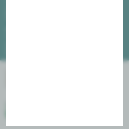
[03741] 2813-4847 / -4848
Di, Do + Fr 10–18 Uhr
Mi 10–15 Uhr
Sa 10–13 Uhr
Gewandhaus Zwickau
[0375] 27 411-4647 / -4648
Di, Do + Fr 10–18 Uhr
Mi 10–15 Uhr
Sa 10–13 Uhr