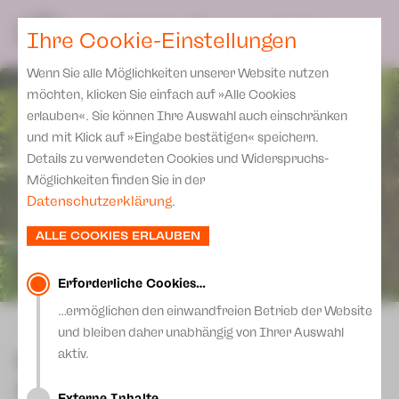
Spielplan
Ensemble
Team
SPIELPLAN
DE
Ihre Cookie-Einstellungen
Philharmonische Konzerte
KARTEN & SERVICE
Aktuelles
Spielstätten Plauen
Philharmonic Plus
Wenn Sie alle Möglichkeiten unserer Website nutzen
JUPZ! Campus
Karten
Spielstätten Zwickau
möchten, klicken Sie einfach auf »Alle Cookies
Kinderkonzerte
Preise 2026/ 27
erlauben«. Sie können Ihre Auswahl auch einschränken
Kontakte
Mobile Schulkonzerte
und mit Klick auf »Eingabe bestätigen« speichern.
Abonnement 2026 /27
Fördervereine
Details zu verwendeten Cookies und Widerspruchs-
Sonderkonzerte
Zusatz-Service
Möglichkeiten finden Sie in der
Freunde & Förderer
Kirchenkonzerte
Datenschutzerklärung
.
Spenden
Institutionelle Förderung
Ensemble
ALLE COOKIES ERLAUBEN
Aktuelles
Jobs
Downloads
Mitmachen
Erforderliche Cookies…
Newsletter
…ermöglichen den einwandfreien Betrieb der Website
Theaterspiel
zurück
und bleiben daher unabhängig von Ihrer Auswahl
Merchandise
Erklärung Die Vielen
Hans im Glück - Gastspiel
aktiv.
Presse
des Puppentheaters
Unser Leitbild
Externe Inhalte…