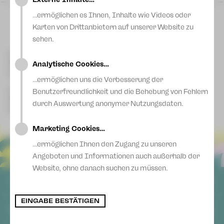
Blog
Sa 13 Jun
|
17:00 Uhr
Vogtlandtheater
…ermöglichen es Ihnen, Inhalte wie Videos oder
Plauen
Karten von Drittanbietern auf unserer Website zu
sehen.
Kontakt Plauen
[03741] 2813-4847/-4848
Kartentelefon
Analytische Cookies…
service-plauen@theater-plauen-zwickau.de
E-Mail
…ermöglichen uns die Verbesserung der
Kontakt Zwickau
Benutzerfreundlichkeit und die Behebung von Fehlern
[0375] 27 411-4647/-4648
Kartentelefon
durch Auswertung anonymer Nutzungsdaten.
service-zwickau@theater-plauen-zwickau.de
E-Mail
Marketing Cookies…
…ermöglichen Ihnen den Zugang zu unseren
Angeboten und Informationen auch außerhalb der
Website, ohne danach suchen zu müssen.
ALLGEMEIN
EINGABE BESTÄTIGEN
AGB
SOCIAL MEDIA
Datenschutz