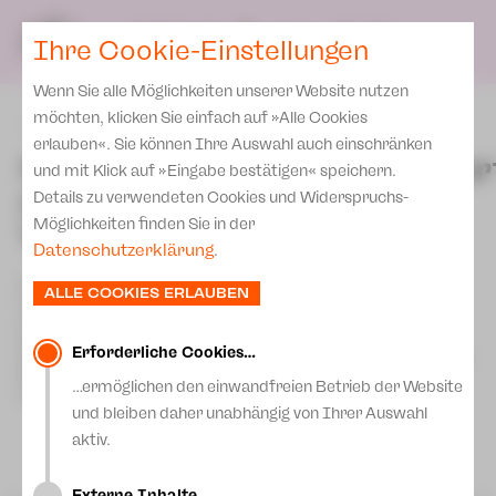
Spielplan
Ensemble
Team
SPIELPLAN
DE
Ihre Cookie-Einstellungen
Philharmonische Konzerte
KARTEN & SERVICE
Aktuelles
Spielstätten Plauen
Philharmonic Plus
Wenn Sie alle Möglichkeiten unserer Website nutzen
JUPZ! Campus
Karten
Spielstätten Zwickau
möchten, klicken Sie einfach auf »Alle Cookies
zurück
Kinderkonzerte
Preise 2026/ 27
erlauben«. Sie können Ihre Auswahl auch einschränken
Kontakte
Schuljahresabschlusskonzer
Mobile Schulkonzerte
und mit Klick auf »Eingabe bestätigen« speichern.
Abonnement 2026 /27
des
Fördervereine
Details zu verwendeten Cookies und Widerspruchs-
Sonderkonzerte
Zusatz-Service
Vogtlandkonservatoriums
Möglichkeiten finden Sie in der
Freunde & Förderer
Kirchenkonzerte
Datenschutzerklärung
.
Spenden
Institutionelle Förderung
Ensemble
Das Abschlusskonzert bildet kurz vor den Sommerferien
ALLE COOKIES ERLAUBEN
Aktuelles
nochmals einen Höhepunkt im Musikschuljahr. Schülerinnen
Jobs
und Schüler des Vogtlandkonservatoriums werden auch
Downloads
dieses Jahr mit einem abwechslungsreichen, kurzweiligen
Mitmachen
Erforderliche Cookies…
Konzertprogramm, gestaltet durch Beiträge verschiedenster
Ensembles und Solisten, Musik aus allen Genres zum Klingen
Newsletter
…ermöglichen den einwandfreien Betrieb der Website
Theaterspiel
bringen.
und bleiben daher unabhängig von Ihrer Auswahl
Merchandise
Erklärung Die Vielen
aktiv.
Presse
Unser Leitbild
Externe Inhalte…