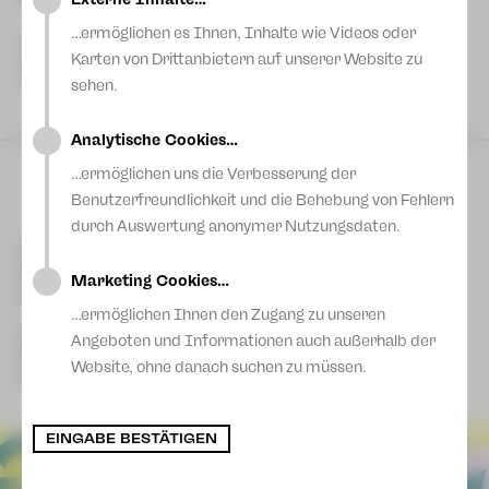
Blog
…ermöglichen es Ihnen, Inhalte wie Videos oder
Karten von Drittanbietern auf unserer Website zu
Downloads anzeigen
Zauberflöte_PresseKit.zip
(ZIP, 8 MByte)
sehen.
Analytische Cookies…
Do 09 Apr
|
19:00 Uhr
Vogtlandtheater
…ermöglichen uns die Verbesserung der
Plauen
Benutzerfreundlichkeit und die Behebung von Fehlern
Eintritt frei
durch Auswertung anonymer Nutzungsdaten.
Kontakt Plauen
[03741] 2813-4847/-4848
Kartentelefon
Marketing Cookies…
service-plauen@theater-plauen-zwickau.de
E-Mail
…ermöglichen Ihnen den Zugang zu unseren
Kontakt Zwickau
Angeboten und Informationen auch außerhalb der
[0375] 27 411-4647/-4648
Kartentelefon
Website, ohne danach suchen zu müssen.
service-zwickau@theater-plauen-zwickau.de
E-Mail
EINGABE BESTÄTIGEN