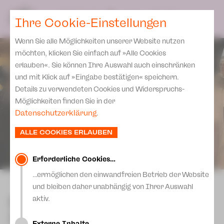
Spielplan
Ensemble
Team
SPIELPLAN
DE
Ihre Cookie-Einstellungen
Philharmonische Konzerte
KARTEN & SERVICE
Aktuelles
Spielstätten Plauen
Philharmonic Plus
Wenn Sie alle Möglichkeiten unserer Website nutzen
JUPZ! Campus
Karten
Spielstätten Zwickau
möchten, klicken Sie einfach auf »Alle Cookies
Kinderkonzerte
Preise 2026/ 27
erlauben«. Sie können Ihre Auswahl auch einschränken
Kontakte
Mobile Schulkonzerte
und mit Klick auf »Eingabe bestätigen« speichern.
Abonnement 2026 /27
Fördervereine
Details zu verwendeten Cookies und Widerspruchs-
Sonderkonzerte
Zusatz-Service
Möglichkeiten finden Sie in der
Freunde & Förderer
Kirchenkonzerte
Datenschutzerklärung
.
Spenden
Institutionelle Förderung
Ensemble
ALLE COOKIES ERLAUBEN
Aktuelles
Jobs
Downloads
Mitmachen
Erforderliche Cookies…
Newsletter
…ermöglichen den einwandfreien Betrieb der Website
Theaterspiel
zurück
und bleiben daher unabhängig von Ihrer Auswahl
Merchandise
Erklärung Die Vielen
Öffentliche Probe zu "Die
aktiv.
Presse
Zauberflöte"
Unser Leitbild
Externe Inhalte…