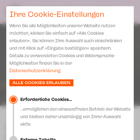
Spielplan
Ensemble
Team
SPIELPLAN
DE
Ihre Cookie-Einstellungen
Philharmonische Konzerte
KARTEN & SERVICE
Aktuelles
Spielstätten Plauen
Philharmonic Plus
Wenn Sie alle Möglichkeiten unserer Website nutzen
JUPZ! Campus
Karten
Spielstätten Zwickau
möchten, klicken Sie einfach auf »Alle Cookies
Kinderkonzerte
Preise 2026/ 27
erlauben«. Sie können Ihre Auswahl auch einschränken
Kontakte
Mobile Schulkonzerte
und mit Klick auf »Eingabe bestätigen« speichern.
Abonnement 2026 /27
Fördervereine
Details zu verwendeten Cookies und Widerspruchs-
Sonderkonzerte
Zusatz-Service
Möglichkeiten finden Sie in der
Freunde & Förderer
Kirchenkonzerte
Datenschutzerklärung
.
Spenden
Institutionelle Förderung
Ensemble
ALLE COOKIES ERLAUBEN
Aktuelles
Jobs
Downloads
Mitmachen
Erforderliche Cookies…
Newsletter
…ermöglichen den einwandfreien Betrieb der Website
Theaterspiel
zurück
und bleiben daher unabhängig von Ihrer Auswahl
Merchandise
Erklärung Die Vielen
Inside Outside Europe
aktiv.
Presse
Unser Leitbild
Ein Bühnenbild, vier Theater, vier
Externe Inhalte…