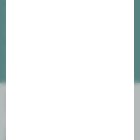
Vogtlandtheater Plauen
[03741] 2813-4847 / -4848
Di, Do + Fr 10–18 Uhr
Mi 10–15 Uhr
Sa 10–13 Uhr
Gewandhaus Zwickau
[0375] 27 411-4647 / -4648
Di, Do + Fr 10–18 Uhr
Mi 10–15 Uhr
Sa 10–13 Uhr