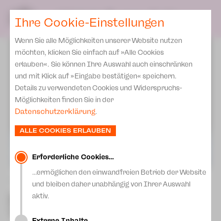
Spielplan
Ensemble
Team
SPIELPLAN
DE
Ihre Cookie-Einstellungen
Philharmonische Konzerte
KARTEN & SERVICE
Aktuelles
Spielstätten Plauen
Philharmonic Plus
Wenn Sie alle Möglichkeiten unserer Website nutzen
JUPZ! Campus
Karten
Spielstätten Zwickau
möchten, klicken Sie einfach auf »Alle Cookies
Kinderkonzerte
Preise 2026/ 27
erlauben«. Sie können Ihre Auswahl auch einschränken
Kontakte
Mobile Schulkonzerte
und mit Klick auf »Eingabe bestätigen« speichern.
Abonnement 2026 /27
Fördervereine
Details zu verwendeten Cookies und Widerspruchs-
Sonderkonzerte
Zusatz-Service
Möglichkeiten finden Sie in der
Freunde & Förderer
Kirchenkonzerte
Datenschutzerklärung
.
Spenden
Institutionelle Förderung
Ensemble
ALLE COOKIES ERLAUBEN
Aktuelles
Jobs
Downloads
Mitmachen
Erforderliche Cookies…
Newsletter
…ermöglichen den einwandfreien Betrieb der Website
Theaterspiel
zurück
und bleiben daher unabhängig von Ihrer Auswahl
Merchandise
Erklärung Die Vielen
3. Internationle Benefiz-
aktiv.
Presse
Tanzgala
Unser Leitbild
Externe Inhalte…