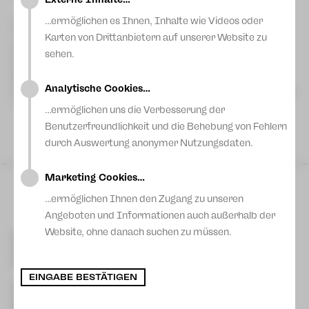
Blog
…ermöglichen es Ihnen, Inhalte wie Videos oder
Vor mehr als 20 Jahren entstand in Deutschlands
Theaterlandschaft die Idee, Tanz auf internationalem Niveau
Karten von Drittanbietern auf unserer Website zu
und karikativen Zweck miteinander zu verbinden. Seitdem
sehen.
finden – teilweise inzwischen in langer Tradition – landauf und
landab Internationale Benefiz-Tanzgalas statt.
Ballettchef Sergei Vanaev wird nun schon zum dritten Mal
Analytische Cookies…
internationale Tänzerinnen und Tänzer einladen, um eine große
Bandbreite zeitgenössischen Tanzes in Zwickau zu zeigen.
…ermöglichen uns die Verbesserung der
Klassisches Ballett, Neoklassik und Contemporary – all das
Mehr lesen
Benutzerfreundlichkeit und die Behebung von Fehlern
kann man in einer einzigen Gala erleben, ohne sich auf Reisen
begeben zu müssen.
durch Auswertung anonymer Nutzungsdaten.
Sa 23 Mai
|
19:30 Uhr
Marketing Cookies…
Gewandhaus
Zwickau
…ermöglichen Ihnen den Zugang zu unseren
Angeboten und Informationen auch außerhalb der
Website, ohne danach suchen zu müssen.
Kontakt Plauen
[03741] 2813-4847/-4848
Kartentelefon
service-plauen@theater-plauen-zwickau.de
E-Mail
EINGABE BESTÄTIGEN
Kontakt Zwickau
[0375] 27 411-4647/-4648
Kartentelefon