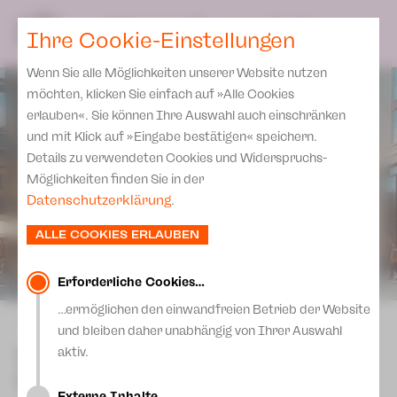
Spielplan
Ensemble
Team
SPIELPLAN
DE
Ihre Cookie-Einstellungen
Philharmonische Konzerte
KARTEN & SERVICE
Aktuelles
Spielstätten Plauen
Philharmonic Plus
Wenn Sie alle Möglichkeiten unserer Website nutzen
JUPZ! Campus
Karten
Spielstätten Zwickau
möchten, klicken Sie einfach auf »Alle Cookies
Kinderkonzerte
Preise 2026/ 27
erlauben«. Sie können Ihre Auswahl auch einschränken
Kontakte
Mobile Schulkonzerte
und mit Klick auf »Eingabe bestätigen« speichern.
Abonnement 2026 /27
Fördervereine
Details zu verwendeten Cookies und Widerspruchs-
Sonderkonzerte
Zusatz-Service
Möglichkeiten finden Sie in der
Freunde & Förderer
Kirchenkonzerte
Datenschutzerklärung
.
Spenden
Institutionelle Förderung
Ensemble
ALLE COOKIES ERLAUBEN
Aktuelles
Jobs
Downloads
Mitmachen
Erforderliche Cookies…
Newsletter
…ermöglichen den einwandfreien Betrieb der Website
Theaterspiel
zurück
und bleiben daher unabhängig von Ihrer Auswahl
Merchandise
Erklärung Die Vielen
The Cockpit Collective:
aktiv.
Presse
TACHELES REDEN
Unser Leitbild
Externe Inhalte…