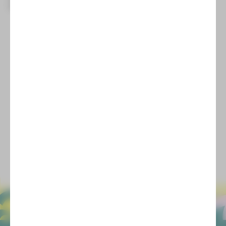
service-zwickau@theater-plauen-zwickau.de
E-Mail
Di 14 Okt
|
11:00 Uhr
Kleine Bühne
Plauen
Mi 15 Okt
|
09:00 Uhr
Kleine Bühne
Plauen
Mi 15 Okt
|
11:00 Uhr
Kleine Bühne
Plauen