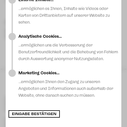
des DKSB OV Plauen e. V. unter Leitung von Ute Menzel.
Blog
…ermöglichen es Ihnen, Inhalte wie Videos oder
Karten von Drittanbietern auf unserer Website zu
sehen.
Besetzung
Ute Menzel
Regie
Analytische Cookies…
Ute Menzel
Musik
Maria Kisowska-Löster ¬
…ermöglichen uns die Verbesserung der
Benutzerfreundlichkeit und die Behebung von Fehlern
durch Auswertung anonymer Nutzungsdaten.
Marketing Cookies…
Mo 13 Okt
|
18:00 Uhr
…ermöglichen Ihnen den Zugang zu unseren
Premiere
Angeboten und Informationen auch außerhalb der
Kleine Bühne
Plauen
Website, ohne danach suchen zu müssen.
Kontakt Plauen
[03741] 2813-4847/-4848
Kartentelefon
service-plauen@theater-plauen-zwickau.de
E-Mail
Di 14 Okt
|
09:00 Uhr
EINGABE BESTÄTIGEN
Kleine Bühne
Kontakt Zwickau
Plauen
[0375] 27 411-4647/-4648
Kartentelefon