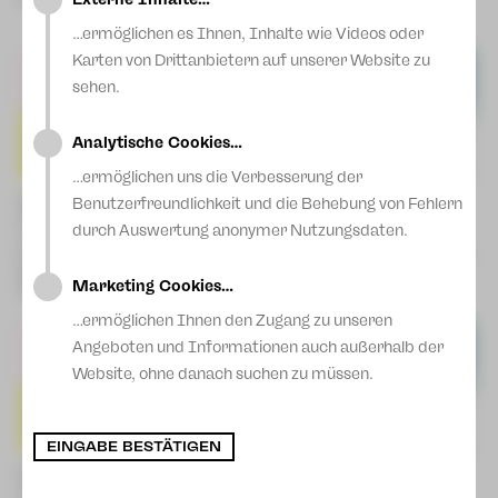
Fr | 09.04.27 | 18:00 Uhr |
Blog
Zwickau
…ermöglichen es Ihnen, Inhalte wie Videos oder
Karten von Drittanbietern auf unserer Website zu
sehen.
Analytische Cookies…
…ermöglichen uns die Verbesserung der
Hinter verzauberten Fenstern
WEHR DICH!
Benutzerfreundlichkeit und die Behebung von Fehlern
[6+]
Ein Stück für DICH und DEIN
durch Auswertung anonymer Nutzungsdaten.
von Cornelia Funke
Leben
Fr | 30.10.26 | 10:00 Uhr | Plauen
Do | 25.02.27 | 18:00 Uhr | Plauen
Do | 05.11.26 | 10:00 Uhr |
Do | 04.03.27 | 18:00 Uhr |
Marketing Cookies…
Zwickau
Zwickau
…ermöglichen Ihnen den Zugang zu unseren
Angeboten und Informationen auch außerhalb der
Website, ohne danach suchen zu müssen.
EINGABE BESTÄTIGEN
KI-Sandra – oder im Pferd von
Die rote Zora [8+]
Troja
Von John von Düffel