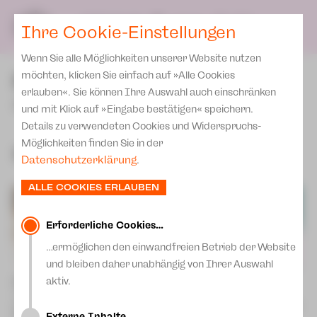
Spielplan
Team
SPIELPLAN
DE
Ihre Cookie-Einstellungen
Philharmonische Konzerte
KARTEN & SERVICE
Spielstätten Plauen
Philharmonic Plus
Wenn Sie alle Möglichkeiten unserer Website nutzen
Karten
Spielstätten Zwickau
PREMIEREN
möchten, klicken Sie einfach auf »Alle Cookies
Kinderkonzerte
Preise 2026/ 27
erlauben«. Sie können Ihre Auswahl auch einschränken
Kontakte
JUPZ!
Mobile Schulkonzerte
und mit Klick auf »Eingabe bestätigen« speichern.
Abonnement 2026 /27
Fördervereine
Details zu verwendeten Cookies und Widerspruchs-
Sonderkonzerte
Zusatz-Service
Möglichkeiten finden Sie in der
Freunde & Förderer
Spielzeit 2026 | 2027
Kirchenkonzerte
Datenschutzerklärung
.
Spenden
Institutionelle Förderung
Ensemble
ALLE COOKIES ERLAUBEN
Aktuelles
Jobs
Downloads
Mitmachen
Erforderliche Cookies…
Newsletter
…ermöglichen den einwandfreien Betrieb der Website
Theaterspiel
und bleiben daher unabhängig von Ihrer Auswahl
Merchandise
Erklärung Die Vielen
aktiv.
Alice im Wunderland
Leonce und Lena [14+]
Theaterstück nach Lewis Carroll
Presse
von Georg Büchner
Unser Leitbild
[8+]
Do | 10.09.26 | 18:00 Uhr | Plauen
Do | 20.08.26 | 10:00 Uhr | Plauen
Externe Inhalte…