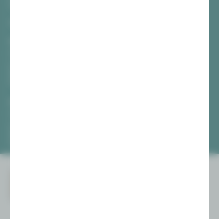
08056 Zwickau
TICKETS
Vogtlandtheater Plauen
[03741] 2813-4847 / -4848
Di, Do + Fr 10–18 Uhr
Mi 10–15 Uhr
Sa 10–13 Uhr
Gewandhaus Zwickau
[0375] 27 411-4647 / -4648
Di, Do + Fr 10–18 Uhr
Mi 10–15 Uhr
Sa 10–13 Uhr