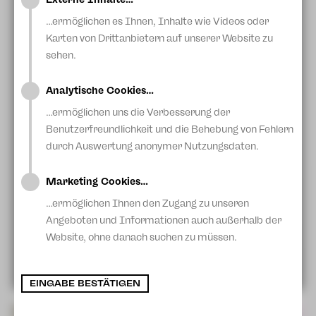
Blog
…ermöglichen es Ihnen, Inhalte wie Videos oder
Karten von Drittanbietern auf unserer Website zu
sehen.
Analytische Cookies…
…ermöglichen uns die Verbesserung der
Benutzerfreundlichkeit und die Behebung von Fehlern
durch Auswertung anonymer Nutzungsdaten.
Marketing Cookies…
…ermöglichen Ihnen den Zugang zu unseren
Angeboten und Informationen auch außerhalb der
Website, ohne danach suchen zu müssen.
EINGABE BESTÄTIGEN