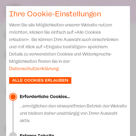
SPIELPLAN
DE
Ihre Cookie-Einstellungen
KARTEN & SERVICE
Wenn Sie alle Möglichkeiten unserer Website nutzen
Karten
Spielstätten Zwickau
möchten, klicken Sie einfach auf »Alle Cookies
Preise 2026/ 27
erlauben«. Sie können Ihre Auswahl auch einschränken
und mit Klick auf »Eingabe bestätigen« speichern.
Abonnement 2026 /27
Gewandhaus
Details zu verwendeten Cookies und Widerspruchs-
Zusatz-Service
Möglichkeiten finden Sie in der
Informationen zum Haus
Datenschutzerklärung
.
Mehr lesen
Spenden
Das im Jahr 2021 fertig sanierte Gewandhaus bietet Raum
ALLE COOKIES ERLAUBEN
für Vorstellungen von Musiktheater, Ballett, Schauspiel sowie
Aktuelles
Konzerte. Es bietet Platz für 353 Gäste. Vier Plätze sind
Technik
Rollstuhlplätze. Der Zugang zum Parkett und zur Theaterkasse
Downloads
Erforderliche Cookies…
ist barrierefei. Für Ihr leibliches Wohl sorgt der
Gastronomieservice im oberen Foyer.
Newsletter
…ermöglichen den einwandfreien Betrieb der Website
Mehr lesen
Technische Einrichtungen
Anschrift
und bleiben daher unabhängig von Ihrer Auswahl
Merchandise
aktiv.
Gewandhaus Zwickau
Platzkapazität:
Presse
Hauptmarkt
Geschichte
08056 Zwickau
Externe Inhalte…