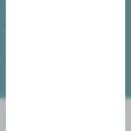
Hauptmarkt
08056 Zwickau
TICKETS
Vogtlandtheater Plauen
[03741] 2813-4847 / -4848
Di, Do + Fr 10–18 Uhr
Mi 10–15 Uhr
Sa 10–13 Uhr
Gewandhaus Zwickau
[0375] 27 411-4647 / -4648
Di, Do + Fr 10–18 Uhr
Mi 10–15 Uhr
Sa 10–13 Uhr