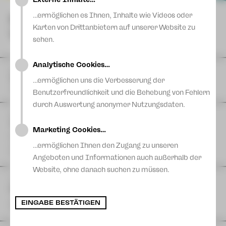
Blog
…ermöglichen es Ihnen, Inhalte wie Videos oder
NÄCHSTE
Karten von Drittanbietern auf unserer Website zu
VORSTELLUNGEN
sehen.
Analytische Cookies…
DI
11
August
|
Theaterferien bis 11. August
…ermöglichen uns die Verbesserung der
Vogtlandtheater
Benutzerfreundlichkeit und die Behebung von Fehlern
durch Auswertung anonymer Nutzungsdaten.
FR
14
August
| 11:00 Uhr
The Cockpit Collective: TACHELES REDEN
Marketing Cookies…
Eine Produktion der Schaubühne Lindenfels in Kooperation
mit dem Theater Plauen-Zwickau
…ermöglichen Ihnen den Zugang zu unseren
Postplatz
Angeboten und Informationen auch außerhalb der
Website, ohne danach suchen zu müssen.
FR
14
August
| 17:00 Uhr
Hutzn Tisch #6 - Projekt 46 & Sashiko
zam machn & ratschn
EINGABE BESTÄTIGEN
Projekt 46