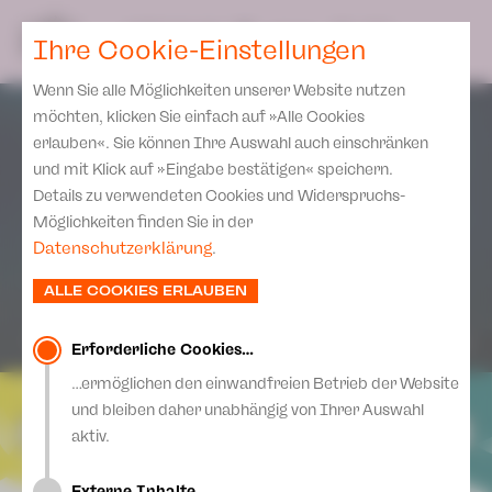
Spielplan
Ensemble
Team
SPIELPLAN
DE
Ihre Cookie-Einstellungen
Philharmonische Konzerte
KARTEN & SERVICE
Aktuelles
Spielstätten Plauen
Philharmonic Plus
Wenn Sie alle Möglichkeiten unserer Website nutzen
JUPZ! Campus
Karten
Spielstätten Zwickau
möchten, klicken Sie einfach auf »Alle Cookies
Kinderkonzerte
Preise 2026/ 27
erlauben«. Sie können Ihre Auswahl auch einschränken
Kontakte
Mobile Schulkonzerte
und mit Klick auf »Eingabe bestätigen« speichern.
Abonnement 2026 /27
Fördervereine
Details zu verwendeten Cookies und Widerspruchs-
Sonderkonzerte
Zusatz-Service
Möglichkeiten finden Sie in der
Freunde & Förderer
Kirchenkonzerte
Datenschutzerklärung
.
Spenden
Institutionelle Förderung
Ensemble
ALLE COOKIES ERLAUBEN
Aktuelles
Jobs
Downloads
Mitmachen
Erforderliche Cookies…
Newsletter
…ermöglichen den einwandfreien Betrieb der Website
Theaterspiel
und bleiben daher unabhängig von Ihrer Auswahl
Merchandise
Erklärung Die Vielen
aktiv.
Presse
Unser Leitbild
Externe Inhalte…