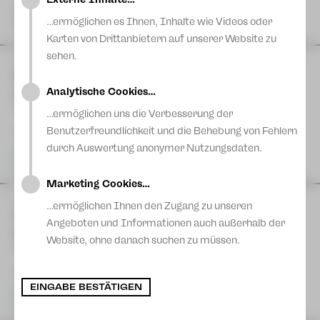
Blog
„Clara Wieck“
Stadtpark Plauen
…ermöglichen es Ihnen, Inhalte wie Videos oder
Eintritt frei
Karten von Drittanbietern auf unserer Website zu
sehen.
MI
16
September
| 19:30 Uhr
1. Philharmonisches Konzert - »O welche
Analytische Cookies…
Lust!«
Vogtlandtheater
…ermöglichen uns die Verbesserung der
Benutzerfreundlichkeit und die Behebung von Fehlern
19:00 Uhr Einführung
durch Auswertung anonymer Nutzungsdaten.
Karten
Marketing Cookies…
DO
24
September
| 19:30 Uhr
…ermöglichen Ihnen den Zugang zu unseren
1. Philharmonisches Konzert - »O welche
Angeboten und Informationen auch außerhalb der
Lust!«
Website, ohne danach suchen zu müssen.
Konzert- und Ballhaus Neue Welt
19:00 Uhr Einführung
EINGABE BESTÄTIGEN
Karten