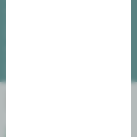
TICKETS
Vogtlandtheater Plauen
[03741] 2813-4847 / -4848
Di, Do + Fr 10–18 Uhr
Mi 10–15 Uhr
Sa 10–13 Uhr
Gewandhaus Zwickau
[0375] 27 411-4647 / -4648
Di, Do + Fr 10–18 Uhr
Mi 10–15 Uhr
Sa 10–13 Uhr