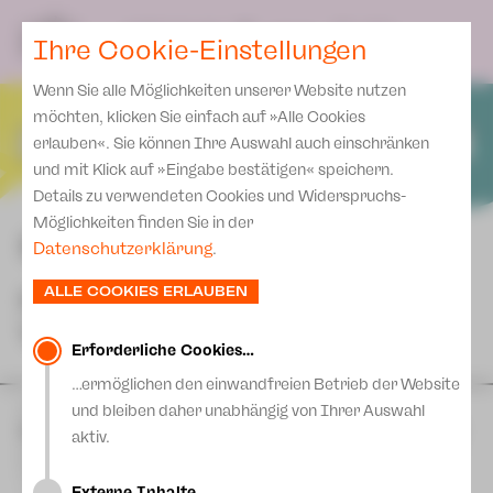
Team
SPIELPLAN
DE
Ihre Cookie-Einstellungen
KARTEN & SERVICE
Spielstätten Plauen
Wenn Sie alle Möglichkeiten unserer Website nutzen
Karten
Spielstätten Zwickau
möchten, klicken Sie einfach auf »Alle Cookies
Preise 2026/ 27
erlauben«. Sie können Ihre Auswahl auch einschränken
Kontakte
und mit Klick auf »Eingabe bestätigen« speichern.
Abonnement 2026 /27
Fördervereine
Details zu verwendeten Cookies und Widerspruchs-
Zusatz-Service
Möglichkeiten finden Sie in der
Freunde & Förderer
SPIELPLAN 2026 | 2027
Datenschutzerklärung
.
Spenden
Institutionelle Förderung
ALLE COOKIES ERLAUBEN
NÄCHSTE
Aktuelles
Jobs
VORSTELLUNGEN
Downloads
Mitmachen
Erforderliche Cookies…
Newsletter
…ermöglichen den einwandfreien Betrieb der Website
Theaterspiel
und bleiben daher unabhängig von Ihrer Auswahl
SO
13
September
| 14:00 Uhr
Merchandise
Erklärung Die Vielen
Musikalischer Parkspaziergang Plauen 2026
aktiv.
Presse
Eine Veranstaltung der Stadt Plauen in Kooperation mit dem
Unser Leitbild
Theater Plauen-Zwickau und dem Vogtlandkonservatorium
Externe Inhalte…