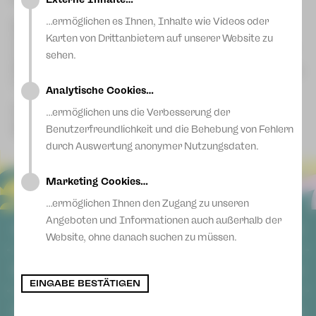
…ermöglichen es Ihnen, Inhalte wie Videos oder
Bei Spenden bis 300 € ist der Kontoauszug als
Spendenbescheinigung zur steuerlichen Absetzung
Karten von Drittanbietern auf unserer Website zu
ausreichend. Ab einer Spende von 300 € erhalten Sie von uns
sehen.
eine Spendenbescheinigung.
Bitte senden Sie hierfür eine E-Mail mit Ihrem Namen und der
vollständigen Anschrift an: hertel@theater-pz.de
Analytische Cookies…
Gerne können Sie uns auch über eine Stuhlpatenschaft im
…ermöglichen uns die Verbesserung der
Vogtlandtheater oder im Gewandhaus unterstützen.
Benutzerfreundlichkeit und die Behebung von Fehlern
Wenden Sie sich dafür bitte an unsere Theaterkassen.
durch Auswertung anonymer Nutzungsdaten.
Marketing Cookies…
…ermöglichen Ihnen den Zugang zu unseren
Angeboten und Informationen auch außerhalb der
ALLGEMEIN
Website, ohne danach suchen zu müssen.
AGB
SOCIAL MEDIA
Datenschutz
EINGABE BESTÄTIGEN
Impressum
Facebook
Login
ANSCHRIFT