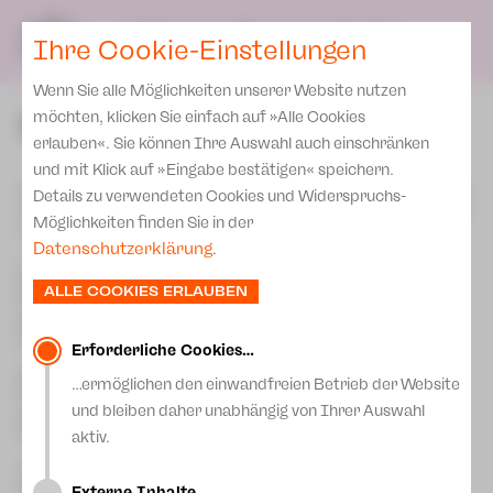
Presse
Unser Leitbild
SPIELPLAN
Blog
DE
Ihre Cookie-Einstellungen
Wenn Sie alle Möglichkeiten unserer Website nutzen
Spenden
möchten, klicken Sie einfach auf »Alle Cookies
erlauben«. Sie können Ihre Auswahl auch einschränken
und mit Klick auf »Eingabe bestätigen« speichern.
Wenn Sie das Theater Plauen-Zwickau unterstützen möchten,
Details zu verwendeten Cookies und Widerspruchs-
haben Sie folgende Möglichkeiten zu spenden. Wir freuen uns
Möglichkeiten finden Sie in der
über jede Hilfe!
Datenschutzerklärung
.
Unsere Bankverbindungen:
Volksbank Vogtland
-Saale-Orla eG
ALLE COOKIES ERLAUBEN
Kontoinhaber: Theater Plauen-Zwickau gGmbH
IBAN DE22 8709 5824 5011 9060 03
BIC GENODEF1PL1
Erforderliche Cookies…
Sparkasse Zwickau
…ermöglichen den einwandfreien Betrieb der Website
Kontoinhaber: Theater Plauen-Zwickau gGmbH
und bleiben daher unabhängig von Ihrer Auswahl
IBAN DE80 8705 5000 2201 0057 30
BIC WELADED1ZWI
aktiv.
Spenden können Sie alternativ auch ganz bequem über
PayPal
.
Externe Inhalte…