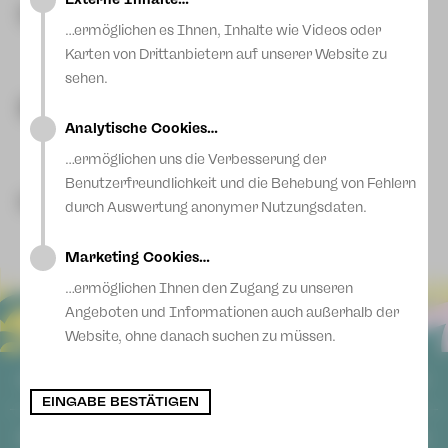
Blog
Dramaturgie
Ryan Aptomos
Sofia Borgo
…ermöglichen es Ihnen, Inhalte wie Videos oder
Karten von Drittanbietern auf unserer Website zu
Mehr lesen
sehen.
Bühne / Kostüme
Kay Ebener
Jiyoon Heo
Analytische Cookies…
…ermöglichen uns die Verbesserung der
Mehr lesen
Benutzerfreundlichkeit und die Behebung von Fehlern
Hinter den Kulissen
durch Auswertung anonymer Nutzungsdaten.
Sergei Vanaev
Wen-Hua Chang
Mehr lesen
Marketing Cookies…
…ermöglichen Ihnen den Zugang zu unseren
Christina Schmidt
Alexander Busch
Angeboten und Informationen auch außerhalb der
Luca Di Giorgio
Mimori Hosokawa
Website, ohne danach suchen zu müssen.
ALLGEMEIN
Johannes Bluth
Stephan Stanisic
EINGABE BESTÄTIGEN
Jenny Krog
Anna Mastinu
AGB
SOCIAL MEDIA
Datenschutz