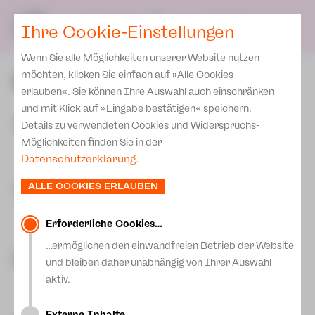
Spielplan
Ensemble
Team
SPIELPLAN
DE
Ihre Cookie-Einstellungen
Philharmonische Konzerte
KARTEN & SERVICE
Aktuelles
Spielstätten Plauen
Philharmonic Plus
Wenn Sie alle Möglichkeiten unserer Website nutzen
JUPZ! Campus
Karten
Spielstätten Zwickau
Ensemble
möchten, klicken Sie einfach auf »Alle Cookies
Kinderkonzerte
Preise 2026/ 27
erlauben«. Sie können Ihre Auswahl auch einschränken
Kontakte
Mobile Schulkonzerte
und mit Klick auf »Eingabe bestätigen« speichern.
Abonnement 2026 /27
Tänzer:innen
Fördervereine
Details zu verwendeten Cookies und Widerspruchs-
Sonderkonzerte
Zusatz-Service
Möglichkeiten finden Sie in der
Freunde & Förderer
Kirchenkonzerte
Datenschutzerklärung
.
Mehr lesen
Spenden
Institutionelle Förderung
Ensemble
ALLE COOKIES ERLAUBEN
Tänzer:innen im Praktikum
Aktuelles
Jobs
Downloads
Mitmachen
Erforderliche Cookies…
Mehr lesen
Newsletter
…ermöglichen den einwandfreien Betrieb der Website
Theaterspiel
Leitung
und bleiben daher unabhängig von Ihrer Auswahl
Merchandise
Erklärung Die Vielen
aktiv.
Presse
Mehr lesen
Unser Leitbild
Externe Inhalte…