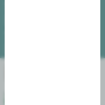
Vogtlandtheater Plauen
[03741] 2813-4847 / -4848
Di, Do + Fr 10–18 Uhr
Mi 10–15 Uhr
Sa 10–13 Uhr
Gewandhaus Zwickau
[0375] 27 411-4647 / -4648
Di, Do + Fr 10–18 Uhr
Mi 10–15 Uhr
Sa 10–13 Uhr