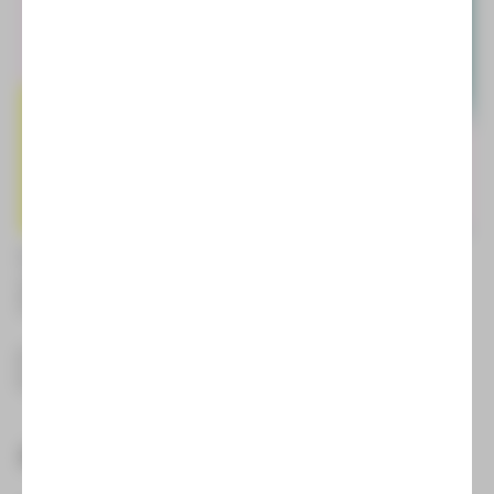
Fidelio
Oper von Ludwig van Beethoven
Sa | 03.10.26 | 19:30 Uhr | Plauen
Fr | 08.01.27 | 19:30 Uhr | Zwickau
MEHR ANZEIGEN
REPERTOIRE