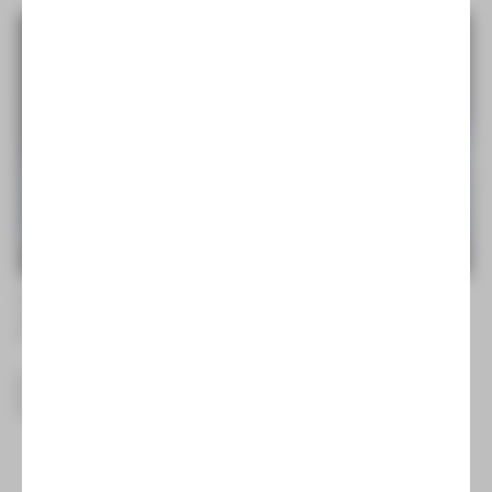
Frau Luna
Operette von Paul Lincke
Sa | 24.10.26 | 19:30 Uhr | Plauen
MEHR ANZEIGEN