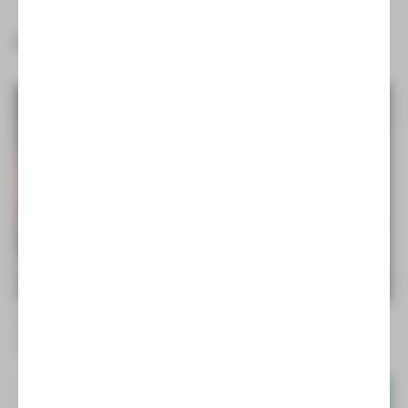
PREMIEREN
Der Graf von Monte Christo
Musical von Frank Wildhorn
Fr | 28.08.26 | 19:00 Uhr | Zwickau