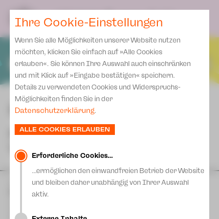
Spielplan
Ensemble
Team
SPIELPLAN
DE
Ihre Cookie-Einstellungen
Philharmonische Konzerte
KARTEN & SERVICE
Aktuelles
Spielstätten Plauen
Philharmonic Plus
Wenn Sie alle Möglichkeiten unserer Website nutzen
JUPZ! Campus
Karten
Spielstätten Zwickau
möchten, klicken Sie einfach auf »Alle Cookies
Kinderkonzerte
Preise 2026/ 27
erlauben«. Sie können Ihre Auswahl auch einschränken
Kontakte
Mobile Schulkonzerte
und mit Klick auf »Eingabe bestätigen« speichern.
Abonnement 2026 /27
Fördervereine
Details zu verwendeten Cookies und Widerspruchs-
Sonderkonzerte
Zusatz-Service
Möglichkeiten finden Sie in der
Freunde & Förderer
SPIELPLAN 2026 | 2027
Kirchenkonzerte
Datenschutzerklärung
.
Spenden
Institutionelle Förderung
Ensemble
ALLE COOKIES ERLAUBEN
NÄCHSTE
Aktuelles
Jobs
VORSTELLUNGEN
Downloads
Mitmachen
Erforderliche Cookies…
Newsletter
…ermöglichen den einwandfreien Betrieb der Website
Theaterspiel
und bleiben daher unabhängig von Ihrer Auswahl
SA
22
August
| 19:30 Uhr
Merchandise
Erklärung Die Vielen
Die Zauberflöte
aktiv.
Presse
Oper von Wolfgang Amadeus Mozart
Unser Leitbild
Vogtlandtheater
Externe Inhalte…