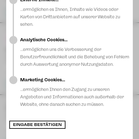
Wiederaufnahme
Blog
…ermöglichen es Ihnen, Inhalte wie Videos oder
Karten
Karten von Drittanbietern auf unserer Website zu
sehen.
FR
28
August
| 19:00 Uhr
Analytische Cookies…
Der Graf von Monte Christo
…ermöglichen uns die Verbesserung der
Benutzerfreundlichkeit und die Behebung von Fehlern
Musical von Frank Wildhorn
Freilichtbühne
durch Auswertung anonymer Nutzungsdaten.
Im Anschluss "Meet & Greet"
Marketing Cookies…
Karten
…ermöglichen Ihnen den Zugang zu unseren
Angeboten und Informationen auch außerhalb der
SA
29
August
| 19:00 Uhr
Website, ohne danach suchen zu müssen.
Der Graf von Monte Christo
Musical von Frank Wildhorn
Freilichtbühne
EINGABE BESTÄTIGEN
Im Anschluss "Meet & Greet"