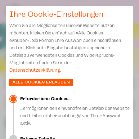
Spielplan
Ensemble
Team
SPIELPLAN
DE
Ihre Cookie-Einstellungen
Philharmonische Konzerte
KARTEN & SERVICE
Aktuelles
Spielstätten Plauen
Philharmonic Plus
Wenn Sie alle Möglichkeiten unserer Website nutzen
JUPZ! Campus
Karten
Spielstätten Zwickau
möchten, klicken Sie einfach auf »Alle Cookies
Kinderkonzerte
Preise 2026/ 27
erlauben«. Sie können Ihre Auswahl auch einschränken
Kontakte
Mobile Schulkonzerte
und mit Klick auf »Eingabe bestätigen« speichern.
Abonnement 2026 /27
Fördervereine
SPIELPLAN 2026 | 2027
Details zu verwendeten Cookies und Widerspruchs-
Sonderkonzerte
Zusatz-Service
Möglichkeiten finden Sie in der
Freunde & Förderer
Kirchenkonzerte
Datenschutzerklärung
.
Spenden
ORT
Institutionelle Förderung
Ensemble
ALLE COOKIES ERLAUBEN
Aktuelles
Jobs
Downloads
SPARTE
Mitmachen
Erforderliche Cookies…
Newsletter
…ermöglichen den einwandfreien Betrieb der Website
Theaterspiel
und bleiben daher unabhängig von Ihrer Auswahl
FORMAT
Merchandise
Erklärung Die Vielen
Alle
aktiv.
Premiere
Extra
Gastspiel
Presse
Unser Leitbild
Eintritt frei!
Open Air
Externe Inhalte…