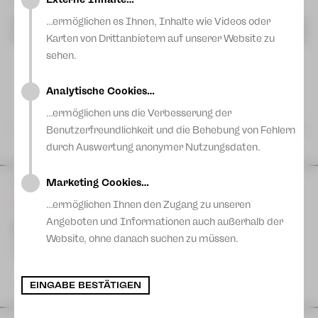
Blog
…ermöglichen es Ihnen, Inhalte wie Videos oder
Filter zurücksetzen
Karten von Drittanbietern auf unserer Website zu
sehen.
Analytische Cookies…
…ermöglichen uns die Verbesserung der
AUGUST 26
Benutzerfreundlichkeit und die Behebung von Fehlern
durch Auswertung anonymer Nutzungsdaten.
Marketing Cookies…
FR
14
August
| 19:30 Uhr
…ermöglichen Ihnen den Zugang zu unseren
Angeboten und Informationen auch außerhalb der
STOLZ UND VORURTEIL* (*oder so)
Website, ohne danach suchen zu müssen.
Schauspiel von Isobel McArthur
Theaterhof
Warteliste
EINGABE BESTÄTIGEN