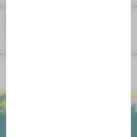
SA
29
August
| 19:30 Uhr
STOLZ UND VORURTEIL* (*oder so)
Schauspiel von Isobel McArthur
Theaterhof
Warteliste
ALLGEMEIN
AGB