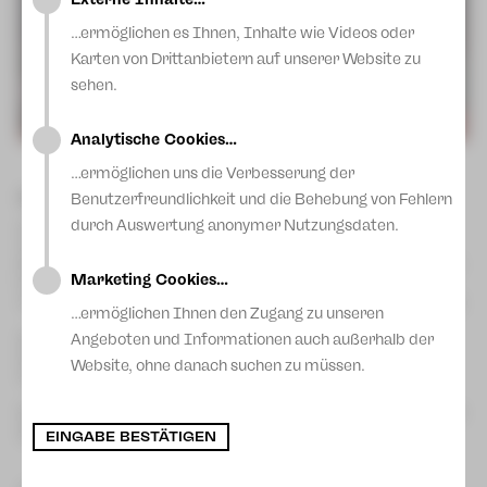
Blog
…ermöglichen es Ihnen, Inhalte wie Videos oder
Karten von Drittanbietern auf unserer Website zu
sehen.
Analytische Cookies…
…ermöglichen uns die Verbesserung der
Extrachor des Theaters Plauen-Zwickau
Benutzerfreundlichkeit und die Behebung von Fehlern
durch Auswertung anonymer Nutzungsdaten.
Der Extrachor steht regelmäßig zusammen mit dem
Opernchor und unseren Solistinnen und Solisten auf der
Bühne. Ob in Kostüm und Maske bei Opern und Musicals oder
Marketing Cookies…
im Konzert. Von klassisch bis jazzig, von a cappella bis
chorsinfonisch decken die Projekte viele verschiedene Stile ab.
…ermöglichen Ihnen den Zugang zu unseren
Wir suchen immer wieder neue Sängerinnen und Sänger, die
Angeboten und Informationen auch außerhalb der
Notenkenntnisse mitbringen und Freude am Musizieren
Website, ohne danach suchen zu müssen.
haben.
Bei Interesse, melden Sie sich gern bei unserem Chordirektor
chorbuero@theater-pz.de
Michael Konstantin unter:
EINGABE BESTÄTIGEN