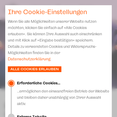
Spielplan
Ensemble
Team
SPIELPLAN
DE
Ihre Cookie-Einstellungen
Philharmonische Konzerte
KARTEN & SERVICE
Aktuelles
Spielstätten Plauen
Philharmonic Plus
Wenn Sie alle Möglichkeiten unserer Website nutzen
JUPZ! Campus
Karten
Spielstätten Zwickau
möchten, klicken Sie einfach auf »Alle Cookies
Kinderkonzerte
Preise 2026/ 27
erlauben«. Sie können Ihre Auswahl auch einschränken
Kontakte
Mobile Schulkonzerte
und mit Klick auf »Eingabe bestätigen« speichern.
Abonnement 2026 /27
Fördervereine
Details zu verwendeten Cookies und Widerspruchs-
Sonderkonzerte
Zusatz-Service
Möglichkeiten finden Sie in der
Freunde & Förderer
Kirchenkonzerte
Datenschutzerklärung
.
Spenden
Institutionelle Förderung
Ensemble
ALLE COOKIES ERLAUBEN
Aktuelles
Jobs
Downloads
Mitmachen
Erforderliche Cookies…
Newsletter
…ermöglichen den einwandfreien Betrieb der Website
Theaterspiel
zurück
und bleiben daher unabhängig von Ihrer Auswahl
Merchandise
Erklärung Die Vielen
Der Nussknacker
aktiv.
Presse
Unser Leitbild
Ballett von Sergei Vanaev nach der
Externe Inhalte…