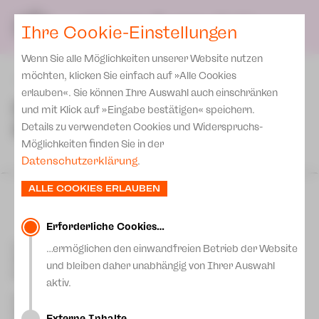
Spielplan
Ensemble
Team
SPIELPLAN
DE
Ihre Cookie-Einstellungen
Philharmonische Konzerte
KARTEN & SERVICE
Aktuelles
Spielstätten Plauen
Philharmonic Plus
Wenn Sie alle Möglichkeiten unserer Website nutzen
JUPZ! Campus
Karten
Spielstätten Zwickau
möchten, klicken Sie einfach auf »Alle Cookies
zurück
Kinderkonzerte
Preise 2026/ 27
erlauben«. Sie können Ihre Auswahl auch einschränken
Kontakte
Die geplante
Mobile Schulkonzerte
und mit Klick auf »Eingabe bestätigen« speichern.
Abonnement 2026 /27
Kindervorstellung entfällt!
Fördervereine
Details zu verwendeten Cookies und Widerspruchs-
Sonderkonzerte
Zusatz-Service
Möglichkeiten finden Sie in der
Freunde & Förderer
Kirchenkonzerte
Datenschutzerklärung
.
Spenden
Institutionelle Förderung
Ensemble
ALLE COOKIES ERLAUBEN
Fr 19 Jun
|
10:00 Uhr
Aktuelles
Jobs
Theaterhof Zwickau
Zwickau
Downloads
Mitmachen
Erforderliche Cookies…
Alice im Wunderland
Newsletter
Kontakt Plauen
…ermöglichen den einwandfreien Betrieb der Website
Theaterspiel
[03741] 2813-4847/-4848
Kartentelefon
und bleiben daher unabhängig von Ihrer Auswahl
Merchandise
service-plauen@theater-plauen-zwickau.de
E-Mail
Erklärung Die Vielen
aktiv.
So 21 Jun
|
15:00 Uhr
Presse
Theaterhof Zwickau
Kontakt Zwickau
Unser Leitbild
Zwickau
[0375] 27 411-4647/-4648
Kartentelefon
Externe Inhalte…