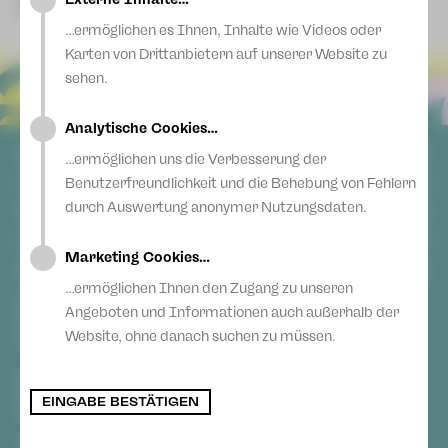
Blog
service-zwickau@theater-plauen-zwickau.de
E-Mail
Alice im Wunderland
…ermöglichen es Ihnen, Inhalte wie Videos oder
Karten von Drittanbietern auf unserer Website zu
sehen.
Analytische Cookies…
ALLGEMEIN
…ermöglichen uns die Verbesserung der
Benutzerfreundlichkeit und die Behebung von Fehlern
AGB
durch Auswertung anonymer Nutzungsdaten.
SOCIAL MEDIA
Datenschutz
Impressum
Facebook
Marketing Cookies…
Login
ANSCHRIFT
Youtube
Anonyme Meldung
…ermöglichen Ihnen den Zugang zu unseren
Erklärung zur Barrierefreiheit
Instagram
Vogtlandtheater Plauen
Angeboten und Informationen auch außerhalb der
Theaterplatz
Teilnahmebedingungen Ticketlotterie
Blog
Website, ohne danach suchen zu müssen.
08523 Plauen
Gewandhaus Zwickau
Hauptmarkt
EINGABE BESTÄTIGEN
08056 Zwickau