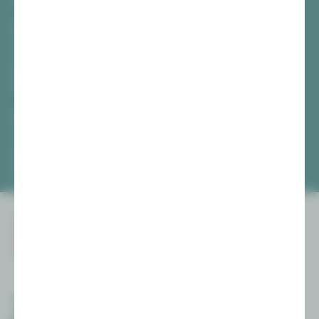
TICKETS
Vogtlandtheater Plauen
[03741] 2813-4847 / -4848
Di, Do + Fr 10–18 Uhr
Mi 10–15 Uhr
Sa 10–13 Uhr
Gewandhaus Zwickau
[0375] 27 411-4647 / -4648
Di, Do + Fr 10–18 Uhr
Mi 10–15 Uhr
Sa 10–13 Uhr