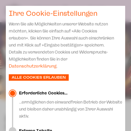
Spielplan
Ensemble
Team
SPIELPLAN
DE
Ihre Cookie-Einstellungen
Philharmonische Konzerte
KARTEN & SERVICE
Aktuelles
Spielstätten Plauen
Philharmonic Plus
Wenn Sie alle Möglichkeiten unserer Website nutzen
JUPZ! Campus
Karten
Spielstätten Zwickau
möchten, klicken Sie einfach auf »Alle Cookies
Kinderkonzerte
Preise 2026/ 27
erlauben«. Sie können Ihre Auswahl auch einschränken
Kontakte
Mobile Schulkonzerte
und mit Klick auf »Eingabe bestätigen« speichern.
Abonnement 2026 /27
Fördervereine
Details zu verwendeten Cookies und Widerspruchs-
Sonderkonzerte
Zusatz-Service
Möglichkeiten finden Sie in der
Freunde & Förderer
Kirchenkonzerte
Datenschutzerklärung
.
Spenden
Institutionelle Förderung
Ensemble
ALLE COOKIES ERLAUBEN
Aktuelles
Jobs
Downloads
Mitmachen
Erforderliche Cookies…
Newsletter
…ermöglichen den einwandfreien Betrieb der Website
Theaterspiel
zurück
und bleiben daher unabhängig von Ihrer Auswahl
Merchandise
Erklärung Die Vielen
Buddy in concert - Die
aktiv.
Presse
Rock’n’Roll-Show
Unser Leitbild
Externe Inhalte…