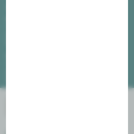
TICKETS
Vogtlandtheater Plauen
[03741] 2813-4847 / -4848
Di, Do + Fr 10–18 Uhr
Mi 10–15 Uhr
Sa 10–13 Uhr
Gewandhaus Zwickau
[0375] 27 411-4647 / -4648
Di, Do + Fr 10–18 Uhr
Mi 10–15 Uhr
Sa 10–13 Uhr