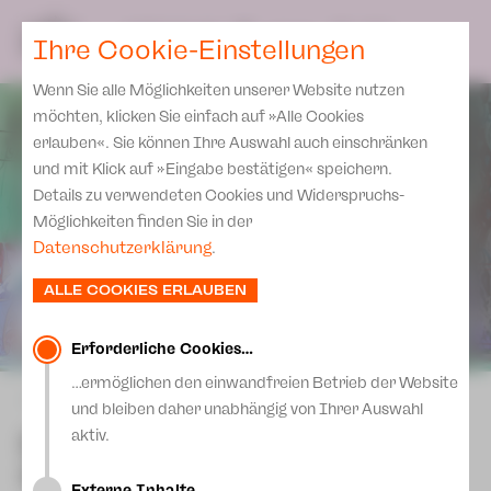
Spielplan
Ensemble
Team
SPIELPLAN
DE
Ihre Cookie-Einstellungen
Philharmonische Konzerte
KARTEN & SERVICE
Aktuelles
Spielstätten Plauen
Philharmonic Plus
Wenn Sie alle Möglichkeiten unserer Website nutzen
JUPZ! Campus
Karten
Spielstätten Zwickau
möchten, klicken Sie einfach auf »Alle Cookies
Kinderkonzerte
Preise 2026/ 27
erlauben«. Sie können Ihre Auswahl auch einschränken
Kontakte
Mobile Schulkonzerte
und mit Klick auf »Eingabe bestätigen« speichern.
Abonnement 2026 /27
Fördervereine
Details zu verwendeten Cookies und Widerspruchs-
Sonderkonzerte
Zusatz-Service
Möglichkeiten finden Sie in der
Freunde & Förderer
Kirchenkonzerte
Datenschutzerklärung
.
Spenden
Institutionelle Förderung
Ensemble
ALLE COOKIES ERLAUBEN
Aktuelles
Jobs
Downloads
Mitmachen
Erforderliche Cookies…
Newsletter
…ermöglichen den einwandfreien Betrieb der Website
Theaterspiel
zurück
und bleiben daher unabhängig von Ihrer Auswahl
Merchandise
Erklärung Die Vielen
Die Entführung aus dem
aktiv.
Presse
Serail
Unser Leitbild
Externe Inhalte…