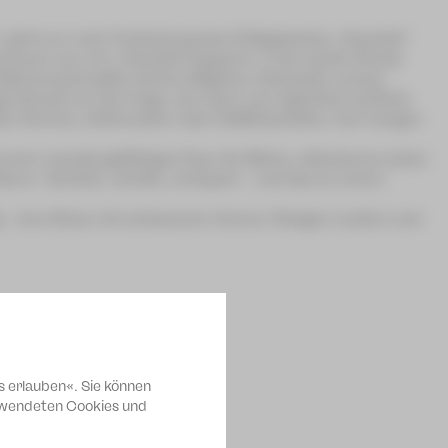
geht es in der Fortsetzung des Erfolgsstücks „Paarshit“
hmann nun mit „Paarshit happens“ in die zweite Runde.
 Ob Männerschnupfen kontra Migräne, Dekowahn versus
ige Kampf um die Frage, wer denn nun eigentlich wirklich
 Domina, Grillmeister oder Diätfetischistin, hier kriegen
norm wandlungsfähiges Paar die Bühne, attackieren jeden
rm. Verliebt, verlobt, verlassen – und das an einem
ig – eine Show mit schwarzem Humor, fetzigen Liedern und
s erlauben«. Sie können
erwendeten Cookies und