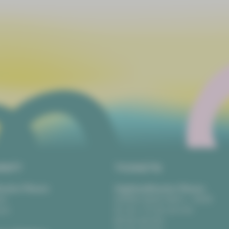
RIFT
TICKETS
eater Plauen
Vogtlandtheater Plauen
tz
[03741] 2813-4847 / -4848
uen
Di, Do + Fr 10–18 Uhr
Mi 10–15 Uhr