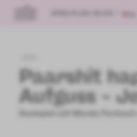
SPIELPLAN
BLOG
DE
zurück
Paarshit ha
Aufguss – Je
Gastspiel mit Mandy Partzsch