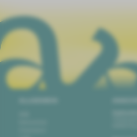
ALLGEMEIN
ANSCH
Vogtlandth
AGB
Theaterpla
Datenschutz
08523 Pla
Impressum