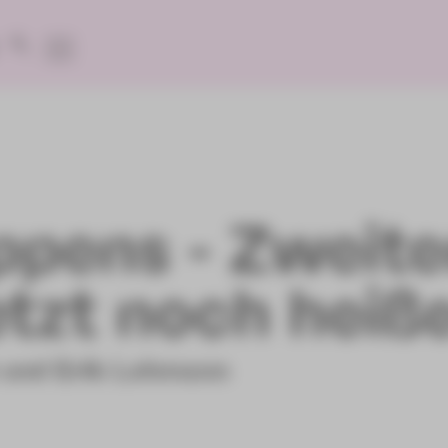
ppens - Zweite
tzt noch heiße
 und Erik Lehmann