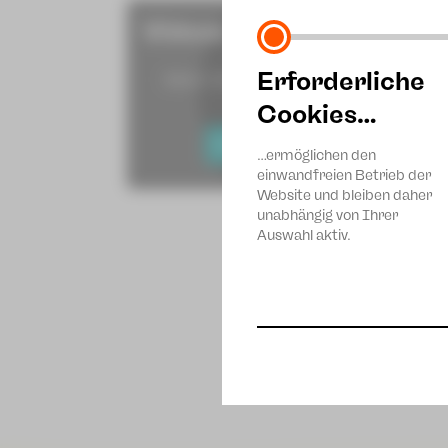
Videos von Youtube anze
Erforderliche
Mehr Informationen erhalten Sie in u
Datenschutzerklärung.
Cookies…
EXTERNE INHALTE ANZEIGEN
…ermöglichen den
einwandfreien Betrieb der
Website und bleiben daher
unabhängig von Ihrer
Auswahl aktiv.