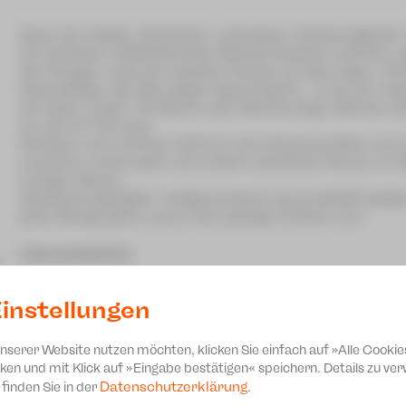
Nach dem Motto „Schwitzen, schwatzen, Schwierigkeiten“ 
der Dresdner Vollblutkomiker Mandy Partzsch und Erik Le
Von feuriger Liebe bis eiskalter Dusche ist alles dabei.
Rasenpflege oder Bier gegen Aperol Spritz – es ist der ew
die Hosen anhat. Ob Macho oder Meckerziege, Weichei oder
sie alle ihr Fett weg.
Partzsch und Lehmann stürmen als krisenerprobtes und e
einzelnen Lachmuskel und erobern sämtliche Herzen im Stu
einzigen Abend.
Quietschvergnüglich, drollig amüsant und ernsthaft spaß
jeder Menge guter Laune! Kurz gesagt: Einfach nice!
www.paarshit.de
instellungen
unserer Website nutzen möchten, klicken Sie einfach auf »Alle Cookie
ken und mit Klick auf »Eingabe bestätigen« speichern. Details zu v
Datenschutzerklärung
finden Sie in der
.