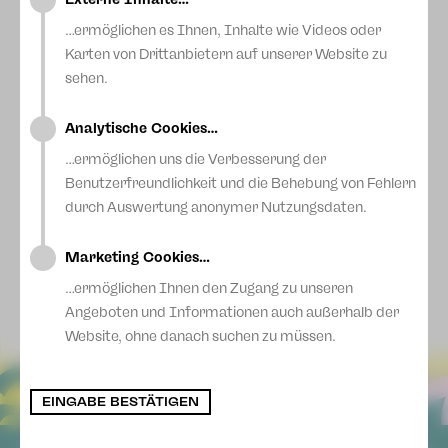
Blog
Davon kann auch die durchgeknallte Wirtin Darinka
…ermöglichen es Ihnen, Inhalte wie Videos oder
Becherovkova vom Vereinslokal „Krumme Gurke“ ein Liedchen
singen. An ihrem Tresen trifft Gartenguru auf ambitionierten
Karten von Drittanbietern auf unserer Website zu
Sparten-Hipster, Tierfreund auf Grillmeister und
sehen.
Heilkräuterexperte auf Mauerblümchen. Hier werden die
Sorgen des Alltags abgelegt oder wahlweise gepflegt. Hier
wird gejätet und gesoffen, Samen getauscht und hinterm
Analytische Cookies…
Komposthaufen so manches Kind gezeugt. Zwischen
Kartoffeln und Kürbis ist die Welt noch in Ordnung und am
…ermöglichen uns die Verbesserung der
Ende findet jeder sein Gartenglück.
Benutzerfreundlichkeit und die Behebung von Fehlern
www.gartenglück-show.de
durch Auswertung anonymer Nutzungsdaten.
Marketing Cookies…
…ermöglichen Ihnen den Zugang zu unseren
© ancola design
Angeboten und Informationen auch außerhalb der
Website, ohne danach suchen zu müssen.
EINGABE BESTÄTIGEN