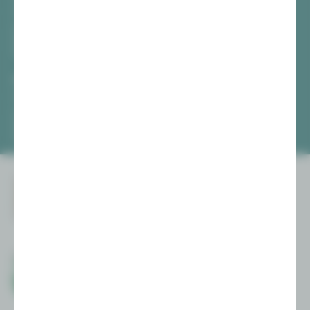
[03741] 2813-4847 / -4848
Di, Do + Fr 10–18 Uhr
Mi 10–15 Uhr
Sa 10–13 Uhr
Gewandhaus Zwickau
[0375] 27 411-4647 / -4648
Di, Do + Fr 10–18 Uhr
Mi 10–15 Uhr
Sa 10–13 Uhr