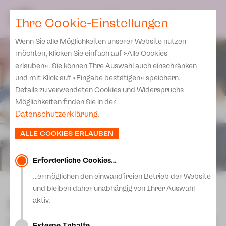
Spielplan
Ensemble
Team
SPIELPLAN
DE
Ihre Cookie-Einstellungen
Philharmonische Konzerte
KARTEN & SERVICE
Aktuelles
Spielstätten Plauen
Philharmonic Plus
Wenn Sie alle Möglichkeiten unserer Website nutzen
JUPZ! Campus
Karten
Spielstätten Zwickau
möchten, klicken Sie einfach auf »Alle Cookies
Kinderkonzerte
Preise 2026/ 27
erlauben«. Sie können Ihre Auswahl auch einschränken
Kontakte
Mobile Schulkonzerte
und mit Klick auf »Eingabe bestätigen« speichern.
Abonnement 2026 /27
Fördervereine
Details zu verwendeten Cookies und Widerspruchs-
Sonderkonzerte
Zusatz-Service
Möglichkeiten finden Sie in der
Freunde & Förderer
Kirchenkonzerte
Datenschutzerklärung
.
Spenden
Institutionelle Förderung
Ensemble
ALLE COOKIES ERLAUBEN
Aktuelles
Jobs
Downloads
Mitmachen
Erforderliche Cookies…
Newsletter
…ermöglichen den einwandfreien Betrieb der Website
Theaterspiel
zurück
und bleiben daher unabhängig von Ihrer Auswahl
Merchandise
Erklärung Die Vielen
Extrawurst
aktiv.
Presse
Unser Leitbild
Komödie von Dietmar Jacobs und Moritz
Externe Inhalte…