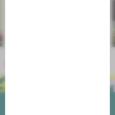
Do 28 Aug
|
10:00 Uhr
Theaterhof
Plauen
So 31 Aug
|
15:00 Uhr
Theaterhof
Plauen
Claudia Lüftenegger, Patrick Bartsch, Philipp Rosenthal,
Sophia Bauer ©André Leischner
Di 02 Sep
|
10:00 Uhr
Theaterhof
Plauen
Mi 03 Sep
|
10:00 Uhr
Theaterhof
Plauen
ALLGEMEIN
AGB
So 07 Sep
|
15:00 Uhr
SOCIAL MEDIA