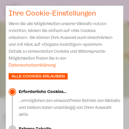
Spielplan
Ensemble
Team
SPIELPLAN
DE
Ihre Cookie-Einstellungen
Philharmonische Konzerte
KARTEN & SERVICE
Aktuelles
Spielstätten Plauen
Philharmonic Plus
Wenn Sie alle Möglichkeiten unserer Website nutzen
JUPZ! Campus
Karten
Spielstätten Zwickau
möchten, klicken Sie einfach auf »Alle Cookies
Kinderkonzerte
Preise 2026/ 27
erlauben«. Sie können Ihre Auswahl auch einschränken
Kontakte
Mobile Schulkonzerte
und mit Klick auf »Eingabe bestätigen« speichern.
Abonnement 2026 /27
Fördervereine
Details zu verwendeten Cookies und Widerspruchs-
Sonderkonzerte
Zusatz-Service
Möglichkeiten finden Sie in der
Freunde & Förderer
Kirchenkonzerte
Datenschutzerklärung
.
Spenden
Institutionelle Förderung
Ensemble
ALLE COOKIES ERLAUBEN
Aktuelles
Jobs
Downloads
Mitmachen
Erforderliche Cookies…
Newsletter
…ermöglichen den einwandfreien Betrieb der Website
Theaterspiel
zurück
und bleiben daher unabhängig von Ihrer Auswahl
Merchandise
Erklärung Die Vielen
Rico, Oskar und die
aktiv.
Presse
Tieferschatten
Unser Leitbild
Externe Inhalte…