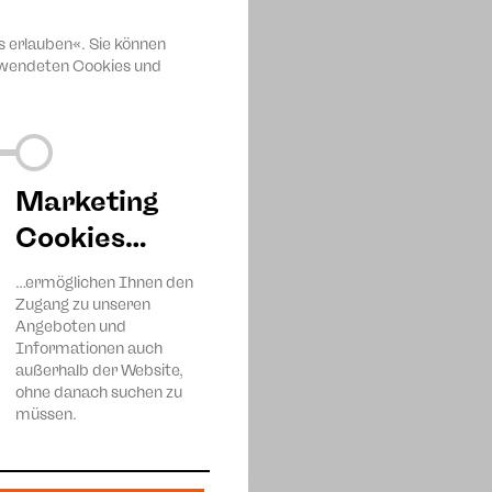
s erlauben«. Sie können
erwendeten Cookies und
ander in der Stadt Zwickau
Marketing
Cookies…
…ermöglichen Ihnen den
Zugang zu unseren
Angeboten und
Informationen auch
außerhalb der Website,
 bietet die Gelegenheit einer
ohne danach suchen zu
s gibt in dieser Woche die
müssen.
iskussionen sein. Es sind
dieser Toleranzwoche aber
nseitiges Verständnis für die