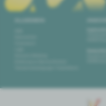
ALLGEMEIN
ANSCH
Vogtlandth
AGB
Theaterpla
Datenschutz
08523 Pla
Impressum
Login
Gewandha
Anonyme Meldung
Hauptmark
08056 Zwi
Erklärung zur Barrierefreiheit
Teilnahmebedingungen Ticketlotterie