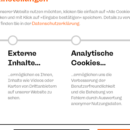
unserer Website nutzen möchten, klicken Sie einfach auf »Alle Cookie
ken und mit Klick auf »Eingabe bestätigen« speichern. Details zu v
aus der Gesellschaft ihre Perspektiven zum sozialen Mitein
Datenschutzerklärung
finden Sie in der
.
Externe
Analytische
Inhalte…
Cookies…
Kunst"
…ermöglichen es Ihnen,
…ermöglichen uns die
Inhalte wie Videos oder
Verbesserung der
Karten von Drittanbietern
Benutzerfreundlichkeit
hefdramaturgin
Christina Schmidt
.
auf unserer Website zu
und die Behebung von
sehen.
Fehlern durch Auswertung
 August bis 1. September 2024 in Zwickau statt. Das Festival
anonymer Nutzungsdaten.
versität, Queerness, Weltoffenheit und natürlich Toleranz. E
 beschäftigen; das Theater soll das Herz für Gespräche und D
die jüngeren Generationen bewegen, das Theater möchte mit 
t auseinanderzusetzen, um Verbundenheit oder einfach nur gege