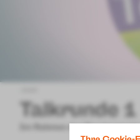
zurück
Talkrunde 1
Im Rahmen der Theaterwoche 
Ihre Cookie-E