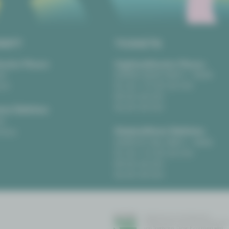
RIFT
TICKETS
eater Plauen
Vogtlandtheater Plauen
tz
[03741] 2813-4847 / -4848
uen
Di, Do + Fr 10–18 Uhr
Mi 10–15 Uhr
Sa 10–13 Uhr
us Zwickau
t
Gewandhaus Zwickau
ckau
[0375] 27 411-4647 / -4648
Di, Do + Fr 10–18 Uhr
Mi 10–15 Uhr
Sa 10–13 Uhr