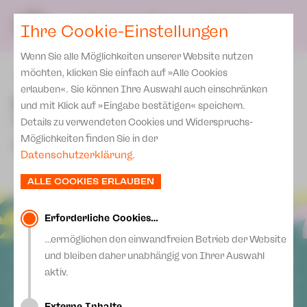
Spielplan
Ensemble
Team
SPIELPLAN
DE
Ihre Cookie-Einstellungen
Philharmonische Konzerte
KARTEN & SERVICE
Aktuelles
Spielstätten Plauen
Philharmonic Plus
Wenn Sie alle Möglichkeiten unserer Website nutzen
JUPZ! Campus
Karten
Spielstätten Zwickau
möchten, klicken Sie einfach auf »Alle Cookies
zurück
Kinderkonzerte
Preise 2026/ 27
erlauben«. Sie können Ihre Auswahl auch einschränken
Kontakte
Öffentliche Probe zu
Mobile Schulkonzerte
und mit Klick auf »Eingabe bestätigen« speichern.
Abonnement 2026 /27
"Ramayana"
Fördervereine
Details zu verwendeten Cookies und Widerspruchs-
Sonderkonzerte
Zusatz-Service
Möglichkeiten finden Sie in der
Freunde & Förderer
Tanzabend von Sergei Vanaev
Kirchenkonzerte
Datenschutzerklärung
.
Spenden
Institutionelle Förderung
Ensemble
ALLE COOKIES ERLAUBEN
Aktuelles
Jobs
Downloads
Mitmachen
Erforderliche Cookies…
Newsletter
…ermöglichen den einwandfreien Betrieb der Website
Theaterspiel
und bleiben daher unabhängig von Ihrer Auswahl
ALLGEMEIN
Merchandise
Erklärung Die Vielen
aktiv.
Presse
AGB
Unser Leitbild
SOCIAL MEDIA
Datenschutz
Externe Inhalte…