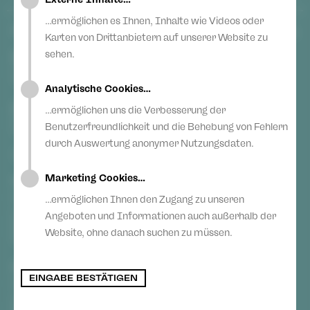
Blog
Impressum
…ermöglichen es Ihnen, Inhalte wie Videos oder
Facebook
Login
ANSCHRIFT
Karten von Drittanbietern auf unserer Website zu
Youtube
Anonyme Meldung
sehen.
Erklärung zur Barrierefreiheit
Instagram
Vogtlandtheater Plauen
Theaterplatz
Teilnahmebedingungen Ticketlotterie
Blog
08523 Plauen
Analytische Cookies…
Gewandhaus Zwickau
…ermöglichen uns die Verbesserung der
Hauptmarkt
Benutzerfreundlichkeit und die Behebung von Fehlern
08056 Zwickau
durch Auswertung anonymer Nutzungsdaten.
TICKETS
Marketing Cookies…
Vogtlandtheater Plauen
[03741] 2813-4847 / -4848
…ermöglichen Ihnen den Zugang zu unseren
Di, Do + Fr 10–18 Uhr
Angeboten und Informationen auch außerhalb der
Mi 10–15 Uhr
Website, ohne danach suchen zu müssen.
Sa 10–13 Uhr
Gewandhaus Zwickau
EINGABE BESTÄTIGEN
[0375] 27 411-4647 / -4648
Di, Do + Fr 10–18 Uhr