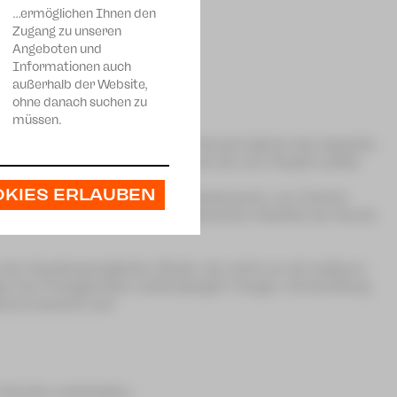
…ermöglichen Ihnen den
Zugang zu unseren
Angeboten und
Informationen auch
außerhalb der Website,
ohne danach suchen zu
müssen.
rk "Goldrausch" bietet unser Konzert gleich das doppelte
ara-Schumann-Philharmoniker, die die von Chaplin selbst
OKIES ERLAUBEN
ng des Stummfilmklassikers »Goldrausch« von Charlie
 Goldfiebers, in der die künstlerische Vitalität der Komik
 der Handlung begleitet, Musik, die nicht nur die äußeren
en der Protagonisten widerspiegelt: Hunger, Verzweiflung
bend erwartet uns!
e Rechte vorbehalten.