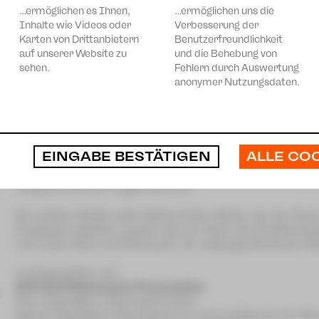
…ermöglichen es Ihnen,
…ermöglichen uns die
Inhalte wie Videos oder
Verbesserung der
n
Karten von Drittanbietern
Benutzerfreundlichkeit
auf unserer Website zu
und die Behebung von
sehen.
Fehlern durch Auswertung
anonymer Nutzungsdaten.
Zum 100jährigen Jubiläum von Charlie Chaplins Meisterwe
Erlebnis: Sie sehen den Film und erleben dazu live die Cl
komponierte Musik lebendig werden lassen.
ALLE CO
EINGABE BESTÄTIGEN
Vor genau 100 Jahren fand in Los Angeles die Uraufführu
Chaplin statt – eine »tragikomische Groteske vom Fluch des
Chaplins voll zum Tragen kommt«.
Sie erleben Musik voller Melancholie, Musik, die den Fluss
Ereignisse abbildet, sondern die vor allem die Empfindung
und Liebe, Stolz und Eifersucht. Ein außergewöhnlicher A
In Kooperation mit:
EFPI FilmPhilharmonie Presentation
Film Copyright © Roy Export S.A.S.
Musik Copyright © Roy Export Co. Ltd und Bourne Co. All