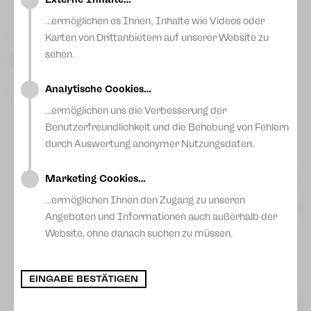
Blog
…ermöglichen es Ihnen, Inhalte wie Videos oder
Kulturraum Vogtland-Zwickau
Karten von Drittanbietern auf unserer Website zu
sehen.
Gefördert durch den Kulturraum Vogtland-Zwickau
Institutionelle Förderung
Analytische Cookies…
Finanzierung einmaliger Abfindungszahlungen zum
Stellenabbau im Rahmen struktureller Maßnahmen
…ermöglichen uns die Verbesserung der
Benutzerfreundlichkeit und die Behebung von Fehlern
Investive Projektförderungen 2026:
durch Auswertung anonymer Nutzungsdaten.
Vogtlandtheater Plauen – Erneuerung der
Dimmeranlage und des dazugehörigen Netzwerkes
Marketing Cookies…
(2. Bauabschnitt)
Vogtlandtheater Plauen – Saalbeschallungsanlage
…ermöglichen Ihnen den Zugang zu unseren
(2. Bauabschnitt – Erneuerung der Mikroportanlage)
Angeboten und Informationen auch außerhalb der
Vogtlandtheater Plauen – Ergänzung Videotechnik
für die Dirigentenübertragung (3. Bauabschnitt –
Website, ohne danach suchen zu müssen.
Erneuerung Videonetz)
Investive Projektförderungen 2025:
EINGABE BESTÄTIGEN
Vogtlandtheater Plauen – Fortführung der teilweisen
Erneuerung der Beleuchtungstechnik (4.