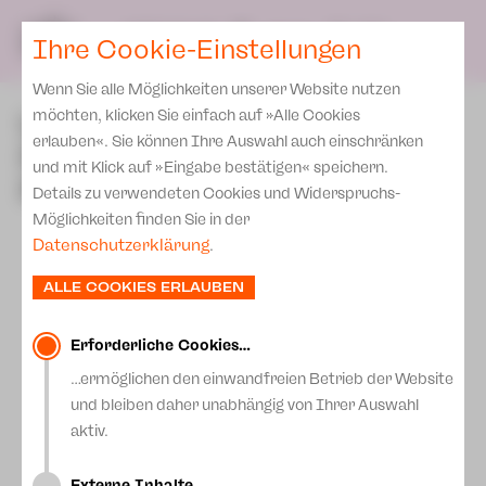
SPIELPLAN
DE
Ihre Cookie-Einstellungen
KARTEN & SERVICE
Wenn Sie alle Möglichkeiten unserer Website nutzen
Karten
Unsere institutionellen
möchten, klicken Sie einfach auf »Alle Cookies
Preise 2026/ 27
erlauben«. Sie können Ihre Auswahl auch einschränken
Förderungen und
und mit Klick auf »Eingabe bestätigen« speichern.
Abonnement 2026 /27
Projektförderungen
Details zu verwendeten Cookies und Widerspruchs-
Zusatz-Service
Möglichkeiten finden Sie in der
Datenschutzerklärung
.
Spenden
ALLE COOKIES ERLAUBEN
Aktuelles
Downloads
Erforderliche Cookies…
Newsletter
…ermöglichen den einwandfreien Betrieb der Website
und bleiben daher unabhängig von Ihrer Auswahl
Merchandise
aktiv.
Presse
Externe Inhalte…