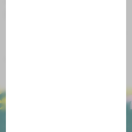
Finanzierung einmaliger Abfindungszahlungen zum
Stellenabbau im Rahmen struktureller Maßnahmen
Investive Projektförderungen 2024
Fortführung der teilweisen Erneuerung der
Beleuchtungstechnik im Vogtlandtheater Plauen (3.
Bauabschnitt)
Erneuerung der Aushängung im Vogtlandtheater
Plauen
Investive Projektförderung 2023
Teilweise Erneuerung und Erweiterung der
Mikroportanlage im Vogtlandtheater Plauen
ALLGEMEIN
AGB