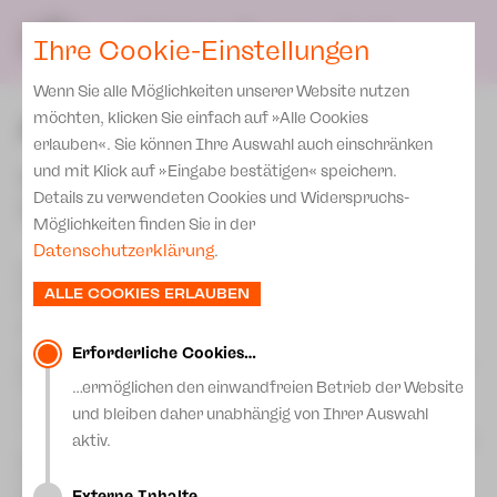
Presse
Unser Leitbild
SPIELPLAN
Blog
DE
Ihre Cookie-Einstellungen
Wenn Sie alle Möglichkeiten unserer Website nutzen
Abonnement 2026/ 27
möchten, klicken Sie einfach auf »Alle Cookies
erlauben«. Sie können Ihre Auswahl auch einschränken
und mit Klick auf »Eingabe bestätigen« speichern.
Theater im Abonnement –
Details zu verwendeten Cookies und Widerspruchs-
Theatertreue lohnt sich!
Möglichkeiten finden Sie in der
Datenschutzerklärung
.
Nutzen Sie unser breitgefächertes Abonnementangebot und
profitieren Sie von den vielfältigen Vorteilen:
ALLE COOKIES ERLAUBEN
- Mit einem Abo erhalten Sie besondere Rabatte gegenüber
dem Freiverkauf!
- An Ihrem persönlichen Theatertag wartet Ihr fester
Erforderliche Cookies…
Sitzplatz auf Sie, garantiert ohne Anstellen an der Tages- oder
Vorstellungskasse.
…ermöglichen den einwandfreien Betrieb der Website
- Mit feststehenden Vorstellungsterminen können Sie Ihr
und bleiben daher unabhängig von Ihrer Auswahl
Theaterjahr langfristig planen.
aktiv.
- Passt ein Vorstellungstermin überhaupt nicht? Kein Problem!
Wir tauschen ihn gern bis 3 Tage vor der eigentlichen
Veranstaltung gegen einen anderen Termin in der laufenden
Externe Inhalte…