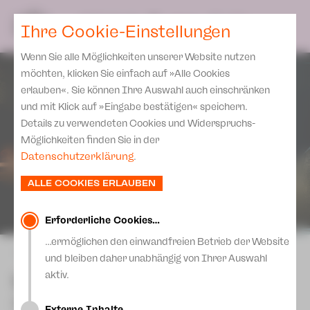
Spielplan
Ensemble
Team
SPIELPLAN
DE
Ihre Cookie-Einstellungen
Philharmonische Konzerte
KARTEN & SERVICE
Aktuelles
Spielstätten Plauen
Philharmonic Plus
Wenn Sie alle Möglichkeiten unserer Website nutzen
JUPZ! Campus
Karten
Spielstätten Zwickau
möchten, klicken Sie einfach auf »Alle Cookies
Kinderkonzerte
Preise 2026/ 27
erlauben«. Sie können Ihre Auswahl auch einschränken
Kontakte
Mobile Schulkonzerte
und mit Klick auf »Eingabe bestätigen« speichern.
Abonnement 2026 /27
Fördervereine
Details zu verwendeten Cookies und Widerspruchs-
Sonderkonzerte
Zusatz-Service
Möglichkeiten finden Sie in der
Freunde & Förderer
Kirchenkonzerte
Datenschutzerklärung
.
Spenden
Institutionelle Förderung
Ensemble
ALLE COOKIES ERLAUBEN
Aktuelles
Jobs
Downloads
Mitmachen
Erforderliche Cookies…
Newsletter
…ermöglichen den einwandfreien Betrieb der Website
Theaterspiel
zurück
und bleiben daher unabhängig von Ihrer Auswahl
Merchandise
Erklärung Die Vielen
La Bohème
aktiv.
Presse
Unser Leitbild
Oper von Giacomo Puccini (1858-1924)
Externe Inhalte…