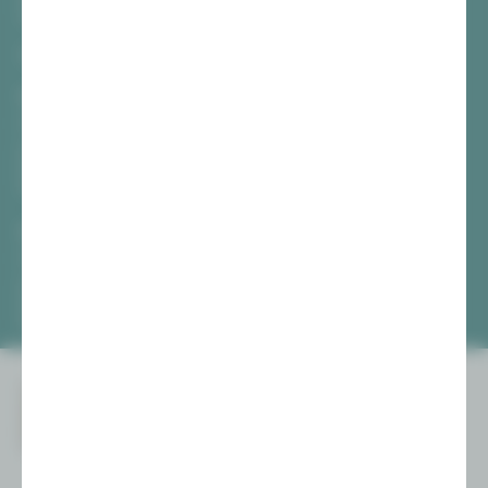
08056 Zwickau
TICKETS
Vogtlandtheater Plauen
[03741] 2813-4847 / -4848
Di, Do + Fr 10–18 Uhr
Mi 10–15 Uhr
Sa 10–13 Uhr
Gewandhaus Zwickau
[0375] 27 411-4647 / -4648
Di, Do + Fr 10–18 Uhr
Mi 10–15 Uhr
Sa 10–13 Uhr