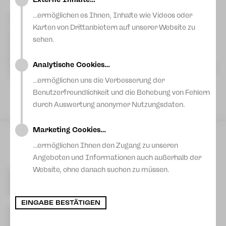
Blog
…ermöglichen es Ihnen, Inhalte wie Videos oder
Vor mehr als 20 Jahren entstand in Deutschlands
Theaterlandschaft die Idee, Tanz auf internationalem Niveau
Karten von Drittanbietern auf unserer Website zu
und karikativen Zweck miteinander zu verbinden. Seitdem
sehen.
finden – teilweise inzwischen in langer Tradition – landauf und
landab Internationale Benefiz-Tanzgalas statt.
Ballettchef Sergei Vanaev wird nun schon zum dritten Mal
Analytische Cookies…
internationale Tänzerinnen und Tänzer einladen, um eine große
Bandbreite zeitgenössischen Tanzes in Zwickau zu zeigen.
…ermöglichen uns die Verbesserung der
Klassisches Ballett, Neoklassik und Contemporary – all das
Mehr lesen
Benutzerfreundlichkeit und die Behebung von Fehlern
kann man in einer einzigen Gala erleben, ohne sich auf Reisen
begeben zu müssen.
durch Auswertung anonymer Nutzungsdaten.
Sa 23 Mai
|
19:30 Uhr
Marketing Cookies…
Gewandhaus
Zwickau
…ermöglichen Ihnen den Zugang zu unseren
Angeboten und Informationen auch außerhalb der
Website, ohne danach suchen zu müssen.
Kontakt Plauen
[03741] 2813-4847/-4848
Kartentelefon
service-plauen@theater-plauen-zwickau.de
E-Mail
EINGABE BESTÄTIGEN
Kontakt Zwickau
[0375] 27 411-4647/-4648
Kartentelefon