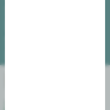
Vogtlandtheater Plauen
[03741] 2813-4847 / -4848
Di, Do + Fr 10–18 Uhr
Mi 10–15 Uhr
Sa 10–13 Uhr
Gewandhaus Zwickau
[0375] 27 411-4647 / -4648
Di, Do + Fr 10–18 Uhr
Mi 10–15 Uhr
Sa 10–13 Uhr