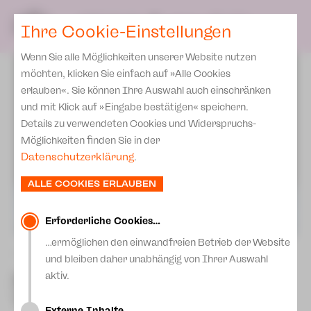
Spielplan
Ensemble
Team
SPIELPLAN
DE
Ihre Cookie-Einstellungen
Philharmonische Konzerte
KARTEN & SERVICE
Aktuelles
Spielstätten Plauen
Philharmonic Plus
Wenn Sie alle Möglichkeiten unserer Website nutzen
JUPZ! Campus
Karten
Spielstätten Zwickau
möchten, klicken Sie einfach auf »Alle Cookies
Kinderkonzerte
Preise 2026/ 27
erlauben«. Sie können Ihre Auswahl auch einschränken
Kontakte
Mobile Schulkonzerte
und mit Klick auf »Eingabe bestätigen« speichern.
Abonnement 2026 /27
Fördervereine
Details zu verwendeten Cookies und Widerspruchs-
Sonderkonzerte
Zusatz-Service
Möglichkeiten finden Sie in der
Freunde & Förderer
Kirchenkonzerte
Datenschutzerklärung
.
Spenden
Institutionelle Förderung
Ensemble
ALLE COOKIES ERLAUBEN
Aktuelles
Jobs
Downloads
Mitmachen
Erforderliche Cookies…
Newsletter
…ermöglichen den einwandfreien Betrieb der Website
Theaterspiel
zurück
und bleiben daher unabhängig von Ihrer Auswahl
Merchandise
Erklärung Die Vielen
3. Internationle Benefiz-
aktiv.
Presse
Tanzgala
Unser Leitbild
Externe Inhalte…