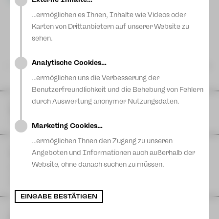
Blog
…ermöglichen es Ihnen, Inhalte wie Videos oder
Karten von Drittanbietern auf unserer Website zu
sehen.
AUGUST 26
Analytische Cookies…
…ermöglichen uns die Verbesserung der
Benutzerfreundlichkeit und die Behebung von Fehlern
durch Auswertung anonymer Nutzungsdaten.
DI
11
August
|
Theaterferien bis 11. August
Vogtlandtheater
Marketing Cookies…
…ermöglichen Ihnen den Zugang zu unseren
FR
14
August
| 11:00 Uhr
Angeboten und Informationen auch außerhalb der
The Cockpit Collective: TACHELES REDEN
Website, ohne danach suchen zu müssen.
Eine Produktion der Schaubühne Lindenfels in Kooperation
mit dem Theater Plauen-Zwickau
Postplatz
EINGABE BESTÄTIGEN
FR
14
August
| 17:00 Uhr
Hutzn Tisch #6 - Projekt 46 & Sashiko