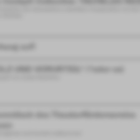
 Cockpit Collective: TACHELES RE
Produktion der Schaubühne Lindenfels in Kooperation mit de
n-Zwickau
hang auf!
LZ UND VORURTEIL* (*oder so)
spiel von Isobel McArthur
mmtisch des Theaterfördervereins
uen
itglieder sind herzlich willkommen!