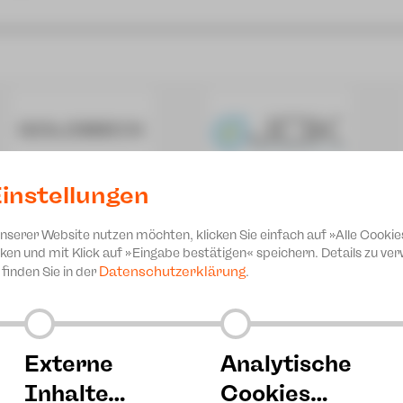
instellungen
unserer Website nutzen möchten, klicken Sie einfach auf »Alle Cookie
ken und mit Klick auf »Eingabe bestätigen« speichern. Details zu v
Datenschutzerklärung
finden Sie in der
.
ce im Wunderland
rstück nach Lewis Carroll [8+]
Externe
Analytische
Inhalte…
Cookies…
ce im Wunderland