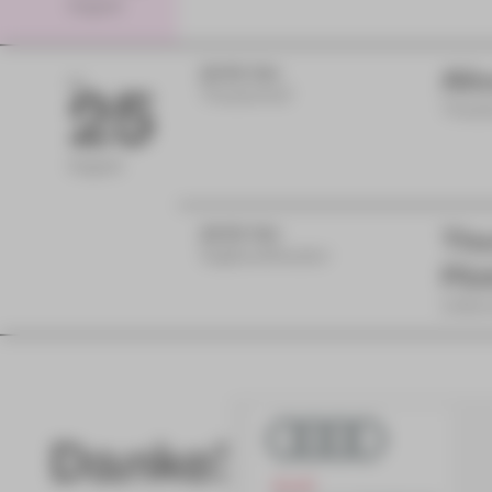
August
10:00 Uhr
Ali
DI
25
Theaterhof
Theate
August
16:00 Uhr
The
Vogtlandtheater
Päd
Inform
Danke!