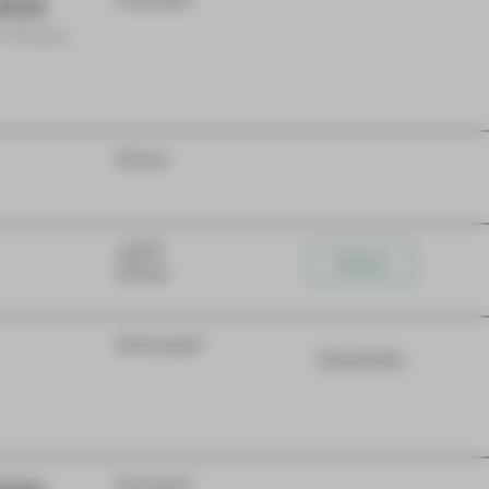
DEN
Gastspiel
m Theater
Extras
JUPZ!
Karten
Extras
Schauspiel
Warteliste
Gastspiel