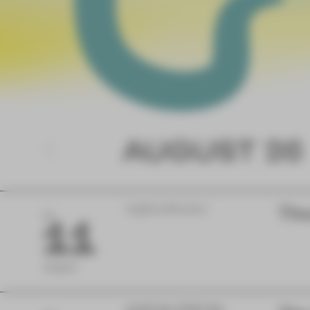
AUGUST 26
Vogtlandtheater
The
DI
11
August