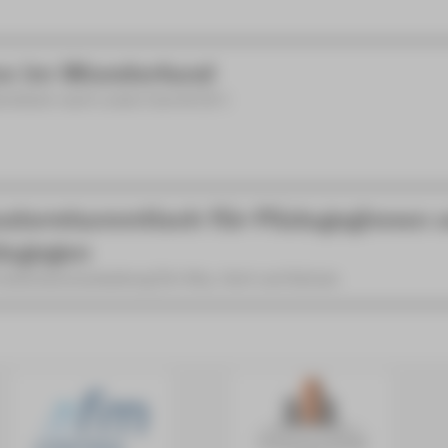
ce im Wunderland
rstück nach Lewis Carroll [8+]
aterstammtisch für Pädagoginnen 
agogen
ationsveranstaltung für Kita, Hort und Schule