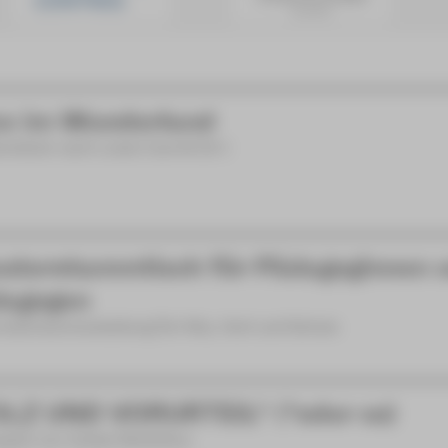
ce im Wunderland
rstück nach Lewis Carroll [8+]
aterstammtisch für Pädagoginnen 
agogen
ationsveranstaltung für Kita, Hort und Schule
LZ UND VORURTEIL* (*oder so)
spiel von Isobel McArthur