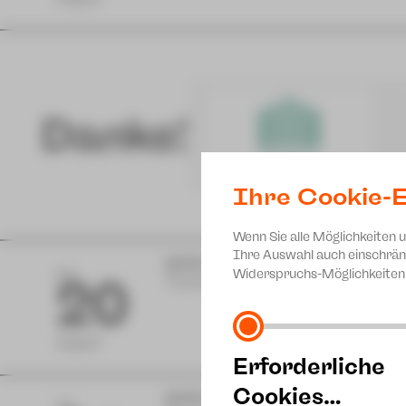
Danke!
Ihre Cookie-E
Wenn Sie alle Möglichkeiten 
Ihre Auswahl auch einschrän
10:00 Uhr
Widerspruchs-Möglichkeiten 
DO
20
Theaterhof
Ali
Theate
August
Erforderliche
Cookies…
10:00 Uhr
Ali