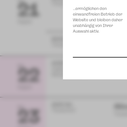
FR
21
Theaterhof
Theate
…ermöglichen den
einwandfreien Betrieb der
Website und bleiben daher
August
unabhängig von Ihrer
Auswahl aktiv.
20:00 Uhr
STO
Theaterhof
Schau
19:30 Uhr
Die
SA
22
Vogtlandtheater
Oper 
Wiederaufnahme
August
15:00 Uhr
Ali
SO
23
Theaterhof
Theate