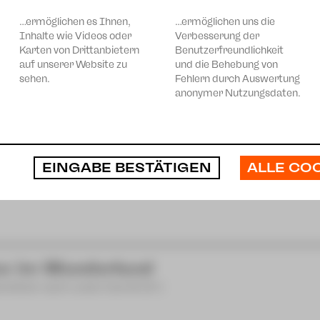
rstück nach Lewis Carroll [8+]
…ermöglichen es Ihnen,
…ermöglichen uns die
Inhalte wie Videos oder
Verbesserung der
Karten von Drittanbietern
Benutzerfreundlichkeit
auf unserer Website zu
und die Behebung von
sehen.
Fehlern durch Auswertung
anonymer Nutzungsdaten.
LZ UND VORURTEIL* (*oder so)
spiel von Isobel McArthur
 Zauberflöte
ALLE CO
EINGABE BESTÄTIGEN
von Wolfgang Amadeus Mozart
ce im Wunderland
rstück nach Lewis Carroll [8+]