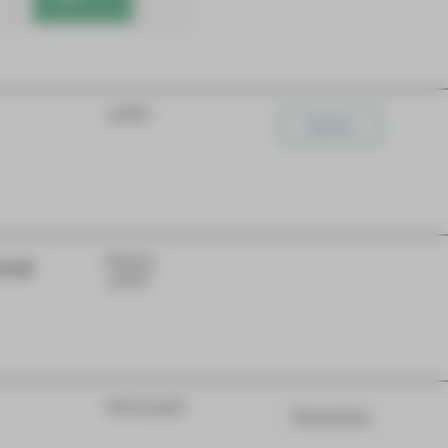
JUPZ!
Karten
und
Extras
JUPZ!
Schauspiel
Warteliste