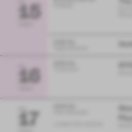
The
SA
15
Postplatz
Eine 
Plaue
August
19:30 Uhr
Vor
Vogtlandtheater
19:30 Uhr
STO
SO
16
Theaterhof
Schau
August
19:00 Uhr
Sta
MO
17
Hotel Alexandra
Pla
zu Gast: Dirk Löschner
Nichtm
August