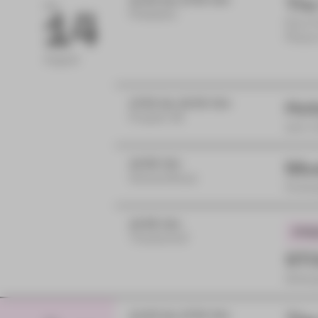
11:00 bis 17:00 Uhr
The
FR
14
Postplatz
Eine 
Plaue
August
17:00 bis 19:00 Uhr
Hut
Projekt 46
zam m
18:30 Uhr
Mu
Gewandhaus
Ferie
19:30 Uhr
Theaterhof
STO
Schau
11:00 bis 17:00 Uhr