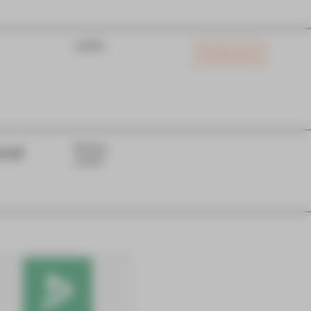
JUPZ!
Restkarten
und
Extras
JUPZ!