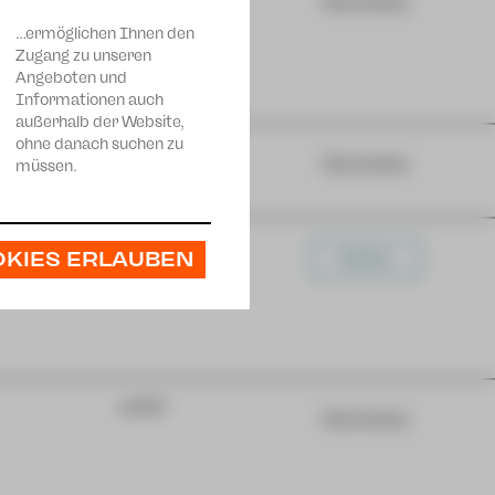
Warteliste
…ermöglichen Ihnen den
Zugang zu unseren
Angeboten und
Informationen auch
außerhalb der Website,
ohne danach suchen zu
Schauspiel
Warteliste
müssen.
Musiktheater
OKIES ERLAUBEN
Karten
JUPZ!
Warteliste