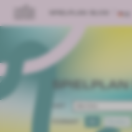
SPIELPLAN
BLOG
DE
SPIELPLAN 
ORT
FORMAT
Alle
Premiere