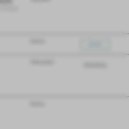
DEN
m Theater
Extras
Karten
Schauspiel
Warteliste
Extras