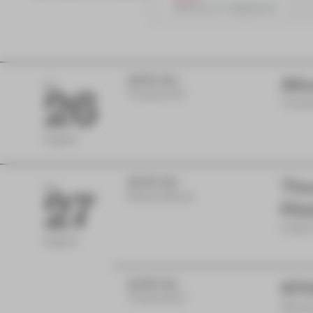
15:00 Uhr
Ali
MI
26
Theaterhof
Theate
August
16:00 Uhr
The
DO
27
Gewandhaus
Päd
Inform
August
19:30 Uhr
STO
Theaterhof
Schau