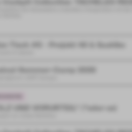
 Cockpit Collective: TACHELES RE
Produktion der Schaubühne Lindenfels in Kooperation mit de
n-Zwickau
zn Tisch #6 - Projekt 46 & Sashiko
achn & ratschn
sical-Sommer-Camp 2026
nprogramm JUPZ! Campus
LZ UND VORURTEIL* (*oder so)
spiel von Isobel McArthur