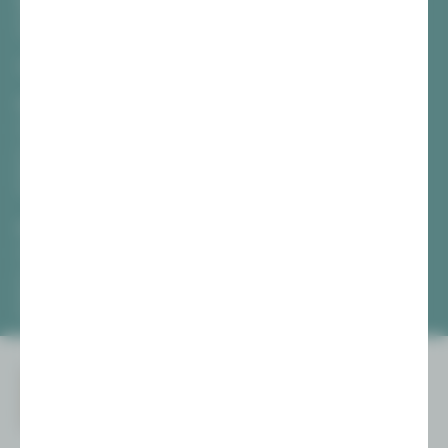
Hauptmarkt
08056 Zwickau
TICKETS
Vogtlandtheater Plauen
[03741] 2813-4847 / -4848
Di, Do + Fr 10–18 Uhr
Mi 10–15 Uhr
Sa 10–13 Uhr
Gewandhaus Zwickau
[0375] 27 411-4647 / -4648
Di, Do + Fr 10–18 Uhr
Mi 10–15 Uhr
Sa 10–13 Uhr