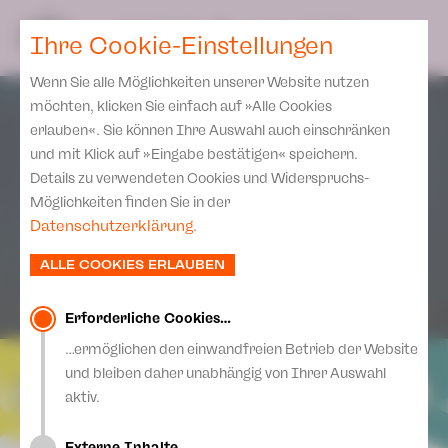
Spielplan
Ensemble
Team
SPIELPLAN
DE
Ihre Cookie-Einstellungen
Philharmonische Konzerte
KARTEN & SERVICE
Aktuelles
Spielstätten Plauen
Philharmonic Plus
Wenn Sie alle Möglichkeiten unserer Website nutzen
JUPZ! Campus
Karten
Spielstätten Zwickau
möchten, klicken Sie einfach auf »Alle Cookies
Kinderkonzerte
Preise 2026/ 27
erlauben«. Sie können Ihre Auswahl auch einschränken
Kontakte
Mobile Schulkonzerte
und mit Klick auf »Eingabe bestätigen« speichern.
Abonnement 2026 /27
Fördervereine
Details zu verwendeten Cookies und Widerspruchs-
Sonderkonzerte
Zusatz-Service
Möglichkeiten finden Sie in der
Freunde & Förderer
Kirchenkonzerte
Datenschutzerklärung
.
Spenden
Institutionelle Förderung
Ensemble
ALLE COOKIES ERLAUBEN
Aktuelles
Jobs
Downloads
Mitmachen
Erforderliche Cookies…
Newsletter
…ermöglichen den einwandfreien Betrieb der Website
Theaterspiel
und bleiben daher unabhängig von Ihrer Auswahl
Merchandise
Erklärung Die Vielen
aktiv.
Presse
Unser Leitbild
Externe Inhalte…