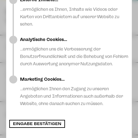
Blog
…ermöglichen es Ihnen, Inhalte wie Videos oder
NÄCHSTE
Karten von Drittanbietern auf unserer Website zu
VORSTELLUNGEN
sehen.
Analytische Cookies…
DI
11
August
|
Theaterferien bis 11. August
…ermöglichen uns die Verbesserung der
Vogtlandtheater
Benutzerfreundlichkeit und die Behebung von Fehlern
durch Auswertung anonymer Nutzungsdaten.
FR
14
August
| 11:00 Uhr
The Cockpit Collective: TACHELES REDEN
Marketing Cookies…
Eine Produktion der Schaubühne Lindenfels in Kooperation
mit dem Theater Plauen-Zwickau
…ermöglichen Ihnen den Zugang zu unseren
Postplatz
Angeboten und Informationen auch außerhalb der
Website, ohne danach suchen zu müssen.
FR
14
August
| 17:00 Uhr
Hutzn Tisch #6 - Projekt 46 & Sashiko
zam machn & ratschn
EINGABE BESTÄTIGEN
Projekt 46