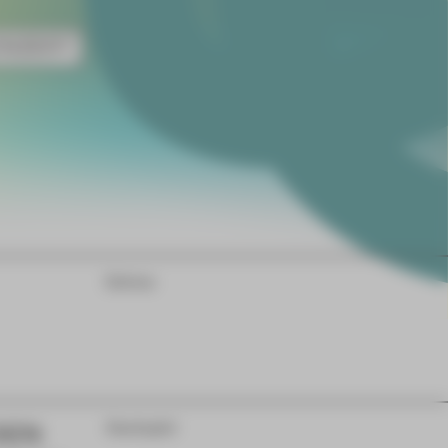
NZERT
Extras
DEN
Gastspiel