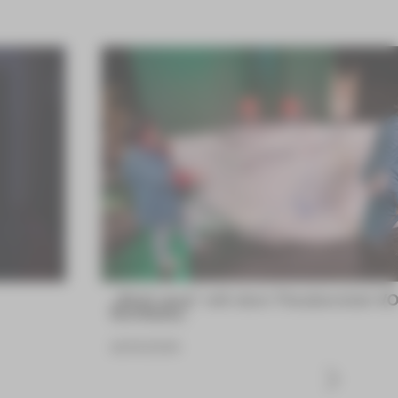
„Bloß weg“ mit dem Theaterclub V
NORMAL
16.06.2026