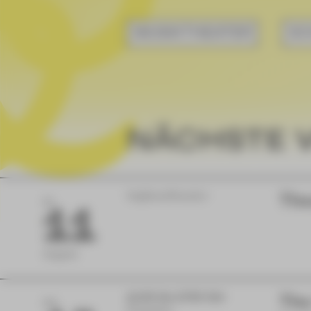
MUSIKTHEATER
SC
NÄCHSTE 
Vogtlandtheater
The
DI
11
August
11:00 bis 17:00 Uhr
The
FR