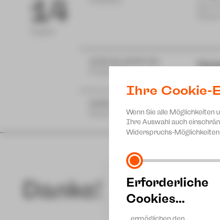
14
Postplatz
Eine 
Plaue
August
17:00 bis 19:00 Uhr
Hut
Projekt 46
zam m
Ihre Cookie-E
18:30 Uhr
Mu
Wenn Sie alle Möglichkeiten 
Gewandhaus
Ferie
Ihre Auswahl auch einschrän
Widerspruchs-Möglichkeiten 
Erforderliche
Danke!
Cookies…
…ermöglichen den