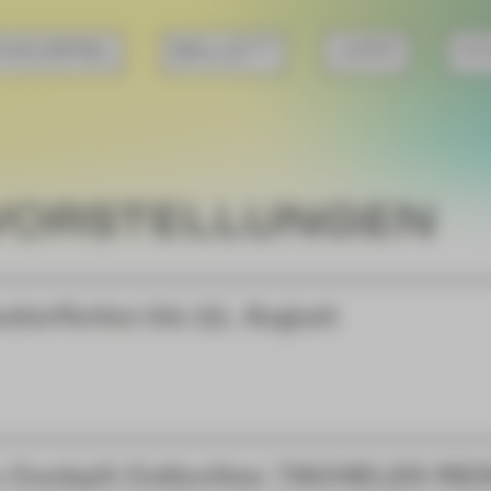
HAUSPIEL
BALLETT
JUPZ!
KO
VORSTELLUNGEN
aterferien bis 11. August
 Cockpit Collective: TACHELES RE