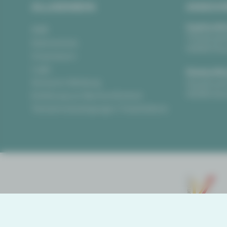
ALLGEMEIN
ANSCH
Vogtlandth
AGB
Theaterpla
Datenschutz
08523 Pla
Impressum
Login
Gewandha
Anonyme Meldung
Hauptmark
08056 Zwi
Erklärung zur Barrierefreiheit
Teilnahmebedingungen Ticketlotterie