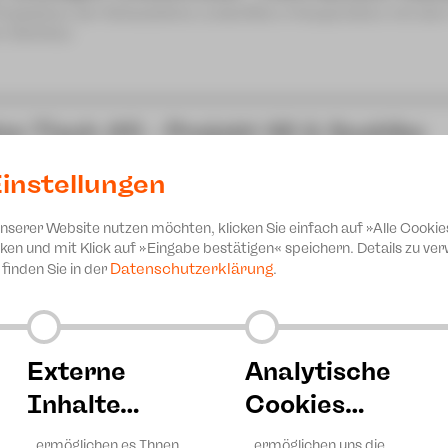
Produktion der Schaubühne Lindenfels in Kooperation mit de
n-Zwickau
zn Tisch #6 - Projekt 46 & Sashiko
achn & ratschn
instellungen
sical-Sommer-Camp 2026
unserer Website nutzen möchten, klicken Sie einfach auf »Alle Cookie
nprogramm JUPZ! Campus
ken und mit Klick auf »Eingabe bestätigen« speichern. Details zu v
Datenschutzerklärung
finden Sie in der
.
Externe
Analytische
Inhalte…
Cookies…
…ermöglichen es Ihnen,
…ermöglichen uns die