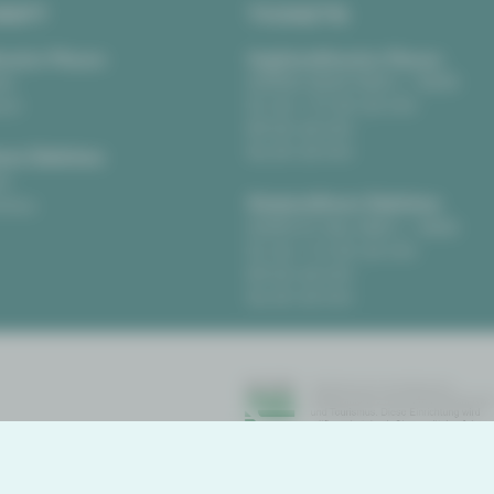
RIFT
TICKETS
eater Plauen
Vogtlandtheater Plauen
tz
[03741] 2813-4847 / -4848
uen
Di, Do + Fr 10–18 Uhr
Mi 10–15 Uhr
Sa 10–13 Uhr
us Zwickau
t
Gewandhaus Zwickau
ckau
[0375] 27 411-4647 / -4648
Di, Do + Fr 10–18 Uhr
Mi 10–15 Uhr
Sa 10–13 Uhr