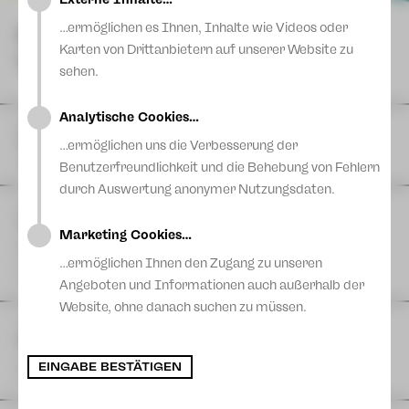
Blog
…ermöglichen es Ihnen, Inhalte wie Videos oder
NÄCHSTE
Karten von Drittanbietern auf unserer Website zu
VORSTELLUNGEN
sehen.
Analytische Cookies…
DI
11
August
|
Theaterferien bis 11. August
…ermöglichen uns die Verbesserung der
Vogtlandtheater
Benutzerfreundlichkeit und die Behebung von Fehlern
durch Auswertung anonymer Nutzungsdaten.
FR
14
August
| 11:00 Uhr
The Cockpit Collective: TACHELES REDEN
Marketing Cookies…
Eine Produktion der Schaubühne Lindenfels in Kooperation
mit dem Theater Plauen-Zwickau
…ermöglichen Ihnen den Zugang zu unseren
Postplatz
Angeboten und Informationen auch außerhalb der
Website, ohne danach suchen zu müssen.
FR
14
August
| 17:00 Uhr
Hutzn Tisch #6 - Projekt 46 & Sashiko
zam machn & ratschn
EINGABE BESTÄTIGEN
Projekt 46