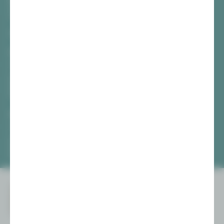
Hauptmarkt
08056 Zwickau
TICKETS
Vogtlandtheater Plauen
[03741] 2813-4847 / -4848
Di, Do + Fr 10–18 Uhr
Mi 10–15 Uhr
Sa 10–13 Uhr
Gewandhaus Zwickau
[0375] 27 411-4647 / -4648
Di, Do + Fr 10–18 Uhr
Mi 10–15 Uhr
Sa 10–13 Uhr