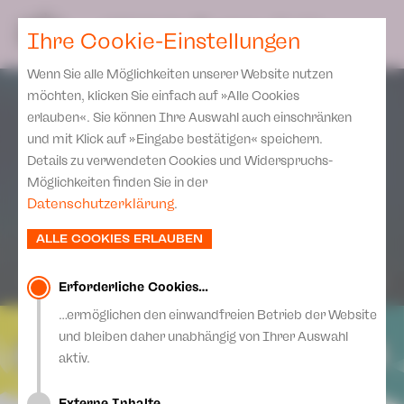
Spielplan
Ensemble
Team
SPIELPLAN
DE
Ihre Cookie-Einstellungen
Philharmonische Konzerte
KARTEN & SERVICE
Aktuelles
Spielstätten Plauen
Philharmonic Plus
Wenn Sie alle Möglichkeiten unserer Website nutzen
JUPZ! Campus
Karten
Spielstätten Zwickau
möchten, klicken Sie einfach auf »Alle Cookies
Kinderkonzerte
Preise 2026/ 27
erlauben«. Sie können Ihre Auswahl auch einschränken
Kontakte
Mobile Schulkonzerte
und mit Klick auf »Eingabe bestätigen« speichern.
Abonnement 2026 /27
Fördervereine
Details zu verwendeten Cookies und Widerspruchs-
Sonderkonzerte
Zusatz-Service
Möglichkeiten finden Sie in der
Freunde & Förderer
Kirchenkonzerte
Datenschutzerklärung
.
Spenden
Institutionelle Förderung
Ensemble
ALLE COOKIES ERLAUBEN
Aktuelles
Jobs
Downloads
Mitmachen
Erforderliche Cookies…
Newsletter
…ermöglichen den einwandfreien Betrieb der Website
Theaterspiel
und bleiben daher unabhängig von Ihrer Auswahl
Merchandise
Erklärung Die Vielen
aktiv.
Presse
Unser Leitbild
Externe Inhalte…