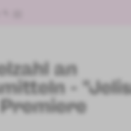
elzahl an
mitteln - "Jel
 Premiere