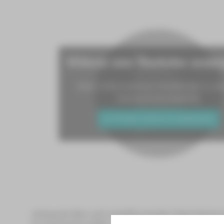
Videos von Youtube anze
Mehr Informationen erhalten Sie in un
Datenschutzerklärung.
EXTERNE INHALTE ANZEIGEN
Jelisaweta Bam soll verhaftet werden! Zwei Herren ste