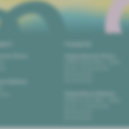
RIFT
TICKETS
eater Plauen
Vogtlandtheater Plauen
tz
[03741] 2813-4847 / -4848
uen
Di, Do + Fr 10–18 Uhr
Mi 10–15 Uhr
Sa 10–13 Uhr
us Zwickau
t
Gewandhaus Zwickau
ckau
[0375] 27 411-4647 / -4648
Di, Do + Fr 10–18 Uhr
Mi 10–15 Uhr
Sa 10–13 Uhr