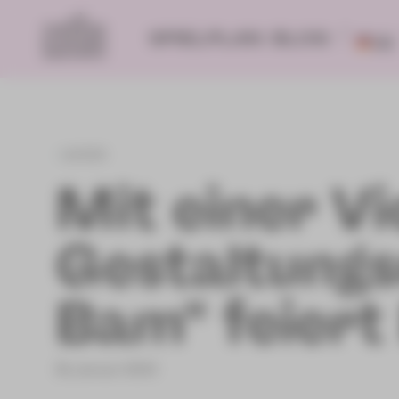
SPIELPLAN
BLOG
DE
zurück
Mit einer Vi
Gestaltungs
Bam" feiert
31.Januar 2024