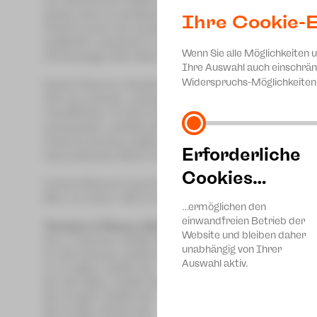
ein Verbrechen büßen, das erst noch stattfinden wir
lassen sich zu artistischen Kunststücken hinreißen. 
Ihre Cookie-E
fordert einen der beiden Mächtigen zum Zweikampf h
aufgreift, verpackt in virtuoser Sprachakrobatik. 
Wenn Sie alle Möglichkeiten 
Chronologie über Bord, und spielt mit verschiedene
Ihre Auswahl auch einschrän
Widerspruchs-Möglichkeiten 
Daniil Charms rebellierte mit der Vielzahl an Gesta
Zeit. Er schrieb „Jelisaweta Bam“ für die Theaterse
uraufführte. In ihrer Deklaration heißt es: „Die d
verwackelt, enthält aber eine szenische Handlung, d
Charms konnte aufgrund der staatlichen Restriktio
Erforderliche
dramatisches Werk erschlossen werden.
Cookies…
Carlos Manuel inszeniert für uns das Stück, Sebastia
Bam zu sehen. Mit ihr spielen Mariia Chechel, Friedri
…ermöglichen den
einwandfreien Betrieb der
Termine in Plauen, Kleine Bühne:
Website und bleiben daher
Do, 1. Februar, 19:30 Uhr - Premiere
unabhängig von Ihrer
Fr, 16. Februar, 19:30 Uhr
Auswahl aktiv.
Fr, 8. März, 19:30 Uhr
Sa, 23. März, 19:30 Uhr
Sa, 6. April, 19:30 Uhr
So, 5. Mai, 18:00 Uhr