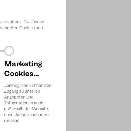
dern mit Mama und Papa und
 Bam droht der Tod, Papa
d brutale Machtausübung
n besteht, wirft jede
s erlauben«. Sie können
erwendeten Cookies und
sche russische Drama seiner
anuar 1928 unter seiner Regie
nsächlichen Themen
ls heraus entwickelt.” Daniil
um konnte sein umfangreiches
Marketing
Cookies…
 in der Rolle der Jelisaweta
…ermöglichen Ihnen den
Zugang zu unseren
Angeboten und
Informationen auch
außerhalb der Website,
ohne danach suchen zu
müssen.