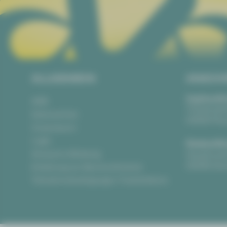
ALLGEMEIN
ANSCH
Vogtlandth
AGB
Theaterpla
Datenschutz
08523 Pla
Impressum
Login
Gewandha
Anonyme Meldung
Hauptmark
08056 Zwi
Erklärung zur Barrierefreiheit
Teilnahmebedingungen Ticketlotterie