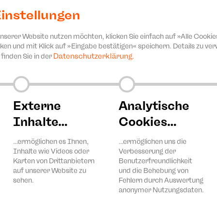
d. Die beiden Herren verschaffen sich schnell Einlass, plau
Man spricht in Silben oder spielt ein Instrument. Jelisaweta
instellungen
eraus. Eine Szenerie, die Themen wie politische Willkür un
Daniil Charms Stück, das aus locker zusammenhängenden Szene
unserer Website nutzen möchten, klicken Sie einfach auf »Alle Cookie
n musikalischen und szenischen Genres.
ken und mit Klick auf »Eingabe bestätigen« speichern. Details zu v
Datenschutzerklärung
finden Sie in der
.
ltungsmitteln gegen das herkömmliche realistisch-naturalisti
ktion der Avantgarde-Gruppierung Oberiu, die das Stück im J
ramaturgische Handlung des Stücks wird von vielen quasi nebe
ie sich mit Sturmgewalt aus allen Elementen unseres Spektake
nen unter dem Stalinismus kaum veröffentlichen. Erst posth
Externe
Analytische
Inhalte…
Cookies…
n Undisz übernimmt die musikalische Leitung. Elisa Ender ist
ch Steinlein und Hanif Idris.
…ermöglichen es Ihnen,
…ermöglichen uns die
Inhalte wie Videos oder
Verbesserung der
Karten von Drittanbietern
Benutzerfreundlichkeit
auf unserer Website zu
und die Behebung von
sehen.
Fehlern durch Auswertung
anonymer Nutzungsdaten.