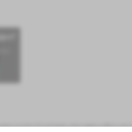
igen?
serer
hen vor ihrer Tür und drohen, diese selbst zu öffnen, wenn sie