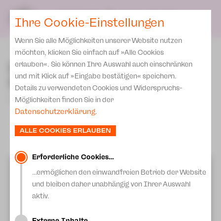
Spielplan
Ensemble
Team
SPIELPLAN
DE
Ihre Cookie-Einstellungen
Philharmonische Konzerte
KARTEN & SERVICE
Aktuelles
Spielstätten Plauen
Philharmonic Plus
Wenn Sie alle Möglichkeiten unserer Website nutzen
JUPZ! Campus
Karten
zurück
Spielstätten Zwickau
möchten, klicken Sie einfach auf »Alle Cookies
Kinderkonzerte
Preise 2026/ 27
Bei "Big Guns" steht die
erlauben«. Sie können Ihre Auswahl auch einschränken
Kontakte
Mobile Schulkonzerte
und mit Klick auf »Eingabe bestätigen« speichern.
Bühne unter Wasser
Abonnement 2026 /27
Fördervereine
Details zu verwendeten Cookies und Widerspruchs-
Sonderkonzerte
Zusatz-Service
27.September 2023
Möglichkeiten finden Sie in der
Freunde & Förderer
Kirchenkonzerte
Datenschutzerklärung
.
Spenden
Institutionelle Förderung
Ensemble
ALLE COOKIES ERLAUBEN
Aktuelles
Jobs
Downloads
Mitmachen
Erforderliche Cookies…
Videos von Youtube anzeigen?
Newsletter
…ermöglichen den einwandfreien Betrieb der Website
Theaterspiel
Mehr Informationen erhalten Sie in unserer
und bleiben daher unabhängig von Ihrer Auswahl
Merchandise
Datenschutzerklärung.
Erklärung Die Vielen
aktiv.
Presse
EXTERNE INHALTE ANZEIGEN
Unser Leitbild
Externe Inhalte…