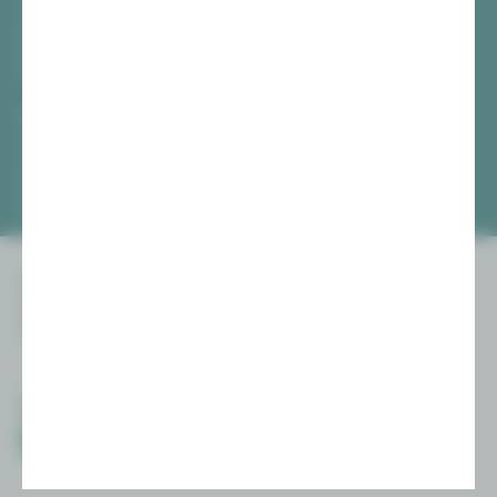
[03741] 2813-4847 / -4848
Di, Do + Fr 10–18 Uhr
Mi 10–15 Uhr
Sa 10–13 Uhr
Gewandhaus Zwickau
[0375] 27 411-4647 / -4648
Di, Do + Fr 10–18 Uhr
Mi 10–15 Uhr
Sa 10–13 Uhr