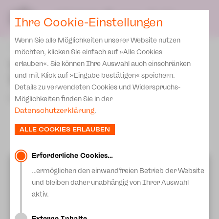
Spielplan
Ensemble
Team
SPIELPLAN
DE
Ihre Cookie-Einstellungen
Philharmonische Konzerte
KARTEN & SERVICE
Aktuelles
Spielstätten Plauen
Philharmonic Plus
Wenn Sie alle Möglichkeiten unserer Website nutzen
JUPZ! Campus
Karten
zurück
Spielstätten Zwickau
möchten, klicken Sie einfach auf »Alle Cookies
Kinderkonzerte
Preise 2026/ 27
Theaterspiel für
erlauben«. Sie können Ihre Auswahl auch einschränken
Kontakte
Mobile Schulkonzerte
und mit Klick auf »Eingabe bestätigen« speichern.
Theaterfans!
Abonnement 2026 /27
Fördervereine
Details zu verwendeten Cookies und Widerspruchs-
Sonderkonzerte
Zusatz-Service
08.November 2023
Möglichkeiten finden Sie in der
Freunde & Förderer
Kirchenkonzerte
Datenschutzerklärung
.
Spenden
Institutionelle Förderung
Ensemble
ALLE COOKIES ERLAUBEN
Aktuelles
Jobs
Downloads
Mitmachen
Erforderliche Cookies…
Videos von Youtube anzeigen?
Newsletter
…ermöglichen den einwandfreien Betrieb der Website
Theaterspiel
Mehr Informationen erhalten Sie in unserer
und bleiben daher unabhängig von Ihrer Auswahl
Merchandise
Datenschutzerklärung.
Erklärung Die Vielen
aktiv.
Presse
EXTERNE INHALTE ANZEIGEN
Unser Leitbild
Externe Inhalte…