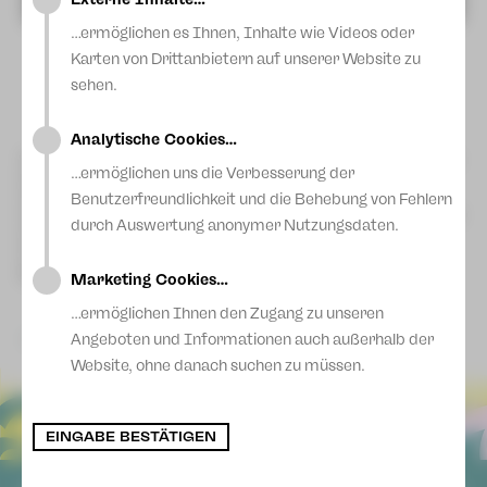
Blog
…ermöglichen es Ihnen, Inhalte wie Videos oder
Karten von Drittanbietern auf unserer Website zu
sehen.
Analytische Cookies…
Aufgepasst für alle, die gerne spielen: Für Theaterfans gibt es
…ermöglichen uns die Verbesserung der
nun ein Theaterspiel auf unserer Website. Unser Geiger
Christoph Hennig hat es entwickelt und aktualisiert es
Benutzerfreundlichkeit und die Behebung von Fehlern
regelmäßig. Es funktioniert wie ein Memory-Spiel. Probiert es
durch Auswertung anonymer Nutzungsdaten.
aus und entdeckt unsere aktuellen Inszenierungen noch
einmal neu!
Hier geht es zum Spiel
Marketing Cookies…
…ermöglichen Ihnen den Zugang zu unseren
zurück
Angeboten und Informationen auch außerhalb der
Website, ohne danach suchen zu müssen.
EINGABE BESTÄTIGEN