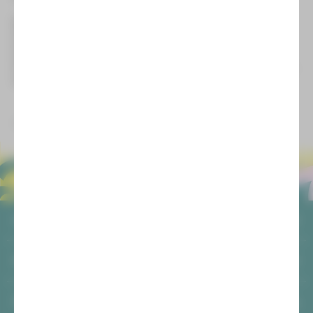
Mit „Urmel aus dem Eis“ von Max Kruse zeigt das Theater
Plauen-Zwickau als Weihnachtsmärchen einen echten
Klassiker der Kinderbuchliteratur und eine der schönsten
Geschichten über Freundschaft, Zusammenhalt und das
Überwinden von vermeintlichen Unterschieden. Ein Stück für
die ganze Familie in der Regie von Brian Völkner.
zurück
ALLGEMEIN
AGB
SOCIAL MEDIA
Datenschutz
Impressum
Facebook
Login
ANSCHRIFT
Youtube
Anonyme Meldung