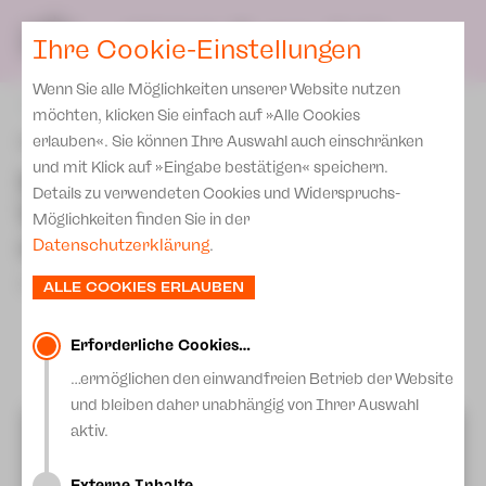
Spielplan
Ensemble
Team
SPIELPLAN
DE
Ihre Cookie-Einstellungen
Philharmonische Konzerte
KARTEN & SERVICE
Aktuelles
Spielstätten Plauen
Philharmonic Plus
Wenn Sie alle Möglichkeiten unserer Website nutzen
JUPZ! Campus
Karten
zurück
Spielstätten Zwickau
möchten, klicken Sie einfach auf »Alle Cookies
Kinderkonzerte
Preise 2026/ 27
"Urmel aus dem Eis"
erlauben«. Sie können Ihre Auswahl auch einschränken
Kontakte
Mobile Schulkonzerte
und mit Klick auf »Eingabe bestätigen« speichern.
kommt als
Abonnement 2026 /27
Fördervereine
Details zu verwendeten Cookies und Widerspruchs-
Sonderkonzerte
Weihnachtsmärchen auf
Zusatz-Service
Möglichkeiten finden Sie in der
Freunde & Förderer
die Bühne
Kirchenkonzerte
Datenschutzerklärung
.
Spenden
Institutionelle Förderung
Ensemble
10.November 2023
ALLE COOKIES ERLAUBEN
Aktuelles
Jobs
Downloads
Mitmachen
Erforderliche Cookies…
Newsletter
…ermöglichen den einwandfreien Betrieb der Website
Theaterspiel
und bleiben daher unabhängig von Ihrer Auswahl
Merchandise
Erklärung Die Vielen
aktiv.
Videos von Youtube anzeigen?
Presse
Mehr Informationen erhalten Sie in unserer
Unser Leitbild
Datenschutzerklärung.
Externe Inhalte…